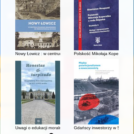
Nowy Łowicz : w centrum poligonu drawskiego od średniowiecz
Polskość Mikołaja Kopernika z 
Uwagi o edukacji moralnej synów szlacheckich w XVI-wiecznej 
Gdańscy inwestorzy w Sopocie :