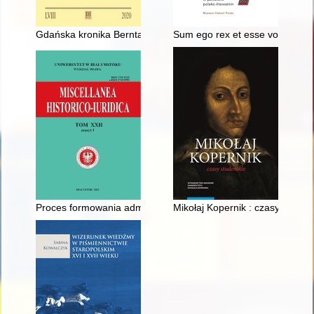
Gdańska kronika Bernta Stegmanna (1528) - recenzja]
Sum ego rex et esse volo : kom
Proces formowania administracji skarbowej w województwie b
Mikołaj Kopernik : czasy studen