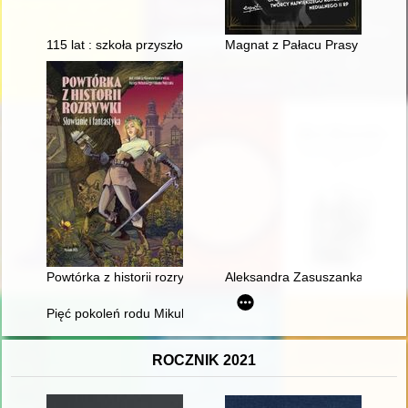
115 lat : szkoła przyszłości : Zespół Szkół Mechanicznych nr 
Magnat z Pałacu Prasy : opowi
Powtórka z historii rozrywki : Słowianie i fantastyka
Aleksandra Zasuszanka-Dobrowol
Pięć pokoleń rodu Mikulskich. T. 1
ROCZNIK 2021