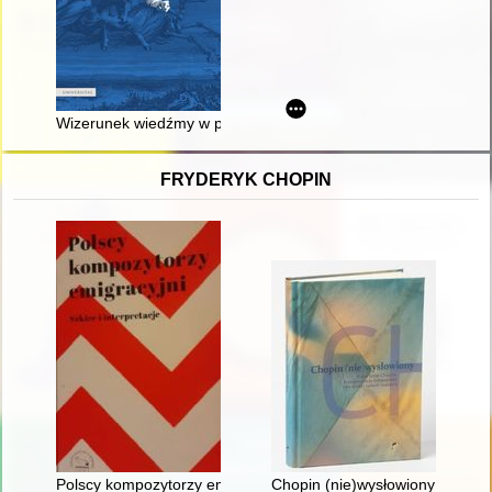
Wizerunek wiedźmy w piśmiennictwie staropolskim XVI i XVII w
FRYDERYK CHOPIN
Polscy kompozytorzy emigracyjni. Szkice i interpretacje
Chopin (nie)wysłowiony : wokół