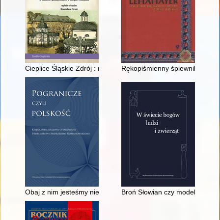
Cieplice Śląskie Zdrój : najstarsze uzdrowisko na ziemiach pols
Rękopiśmienny śpiewnik benedyk
Obaj z nim jesteśmy niepopularni" : Michał Römer o Józefie A
Broń Słowian czy modelowy orę