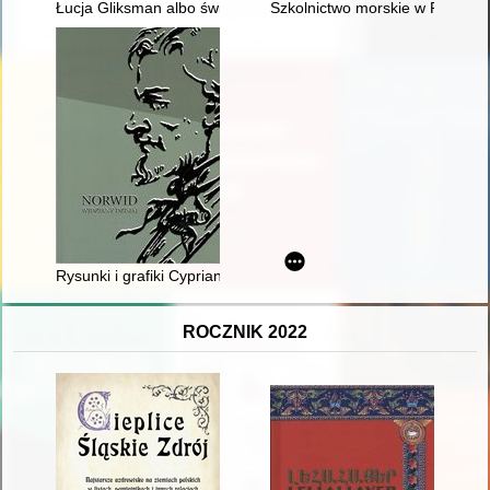
Łucja Gliksman albo świadek naszych tęsknot
Szkolnictwo morskie w Polsce 
Rysunki i grafiki Cypriana Kamila Norwida
ROCZNIK 2022