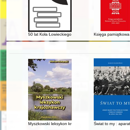
50 lat Koła Łowieckiego Hubert Świebodzin : historia Koła
Księga pamiątkowa 
Myszkowski leksykon krajoznawczy
Świat to my : apara