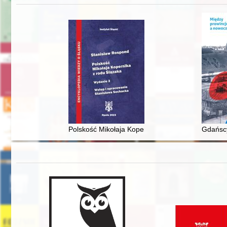
Polskość Mikołaja Kopernika z rodu Ślązaka
Gdańscy