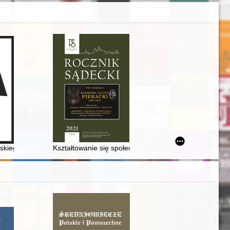
ywojennym : kilka refleksji historyka dyplomacji
ur wojskowych (wojennych) na terytorium Polski w latach 1944-1946 : 
kiego klasztoru : Żydzi w Leżajsku: dzieje w okresie staropolskim, dzi
Kształtowanie się społeczności kolejarskiej Nowego Sąc