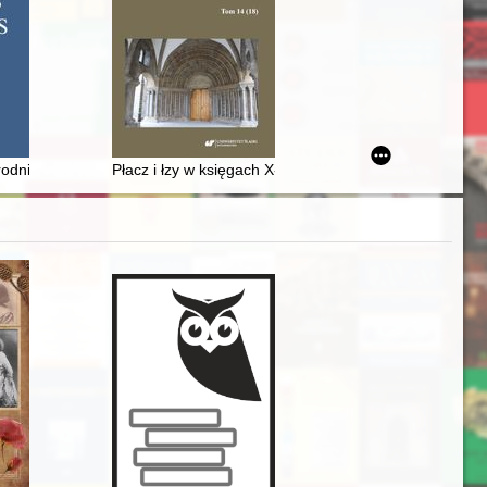
0)
dnictwa wileńskiego - recenzja]
Płacz i łzy w księgach X-XII "Roczników" Jana Długosz