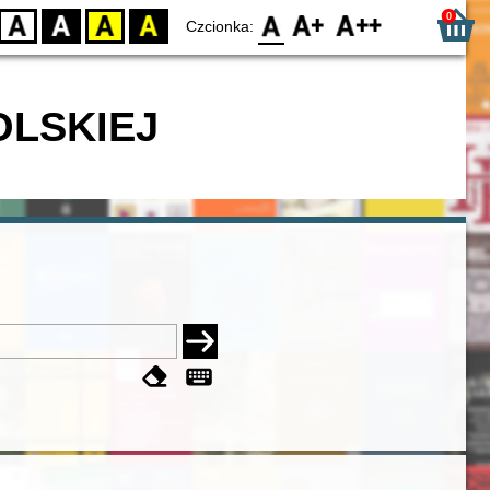
0
D
BW
YB
BY
F0
F1
F2
Czcionka:
OLSKIEJ