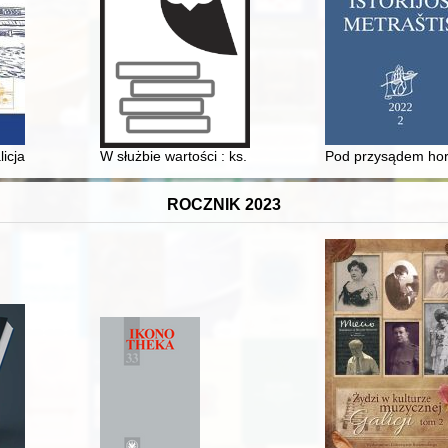
ja i nie tylko... = Art, Vienna, Galicia and more... T. 1,
W służbie wartości : ks. prof. Jan Szymczyk (1963-202
Pod przysądem horo
ROCZNIK 2023