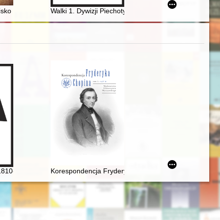
ora
organised on this occasion in Warsaw : a case study on state feminism a
isko muzyków żydowskich pod koniec XIX i na początku XX wieku
Walki 1. Dywizji Piechoty im. Tadeusza Kościuszki o P
1810-1849]
Korespondencja Fryderyka Chopina. T. 3 cz. 4