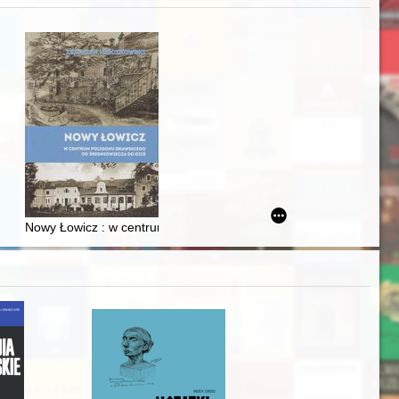
zczaństwa w 2. poł. XIX w
acheckich w XVI-wiecznej Rzeczypospolitej
Nowy Łowicz : w centrum poligonu drawskiego od średniowiecza d