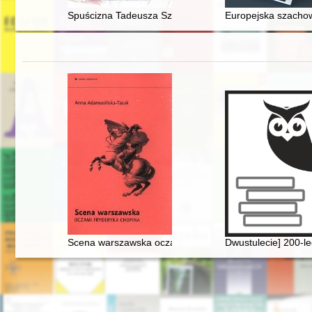
Spuścizna Tadeusza Szeligowskiego (1896-1963) : char
Europejska szachown
Scena warszawska oczami Fryderyka Chopina
Dwustulecie] 200-l