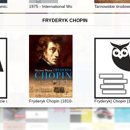
akterystyka kolekcji jako źródła badań nad sylwetką twórczą kompozyt
ica : marzenie o chrześcijańskiej demokracji
1975 - International Women's Year and the exhibitions 
Tarnowskie środow
FRYDERYK CHOPIN
ecie urodzin Fryderyka Chopina
Fryderyk Chopin (1810-1849). Poeta fortepianu
Fryderyk] Chopin [