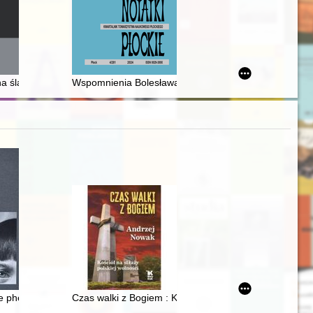
nia" 1923-2023
 akademickie 2. Korpusu Polskiego we Włoszech
 na śląskim obszarze działań wojennych : zarys historyczny
Wspomnienia Bolesława Jędrzejewskiego z okresu uwi
6
 phenomenal Zdzisław Beksiński
Czas walki z Bogiem : Kościół na straży polskiej wolno