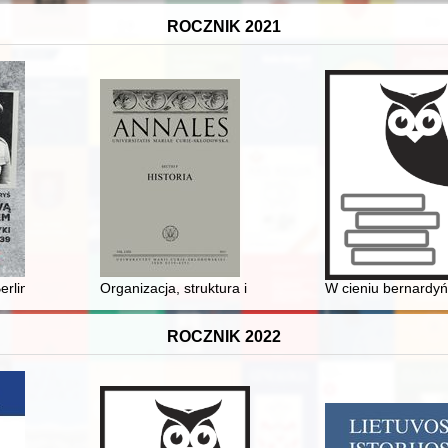
ROCZNIK 2021
linem : dylematy polskiej polityki zagranicznej w dwudziestoleciu międz
Organizacja, struktura i obsada sowieckich komendant
W cieniu bernardyńs
ROCZNIK 2022