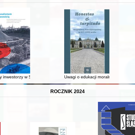
 inwestorzy w Sopocie : prestiż finansowy i towarzyski lokalnego mies
Uwagi o edukacji moralnej synów szl
ROCZNIK 2024