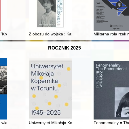
 i... nie tylko : praca zbiorowa
"Kroniki Miasta Poznania" 1923-2023 : 100 lat "Kronika Miasta Pozna
Z obozu do wojska : Karolina Lanckorońska a ośrodki
Militarna rola rzek
ROCZNIK 2025
t władzy politycznej w Tczewie i powiecie tczewskim w latach 1945-195
Uniwersytet Mikołaja Kopernika w Toruniu : 1945-2025
Fenomenalny = The