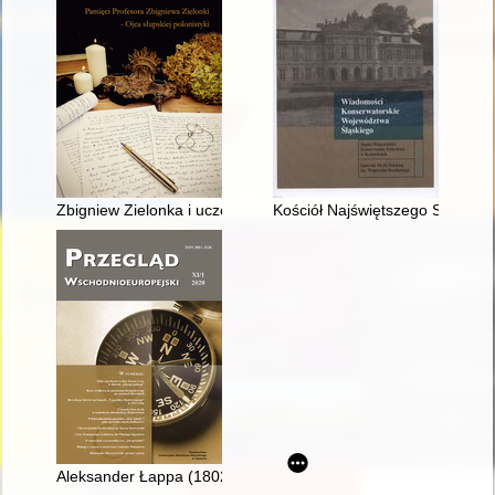
Zbigniew Zielonka i uczelniana "Solidarność..."
Kościół Najświętszego Serca P
Aleksander Łappa (1802-1869) - ostatni marszałek szlachty gube