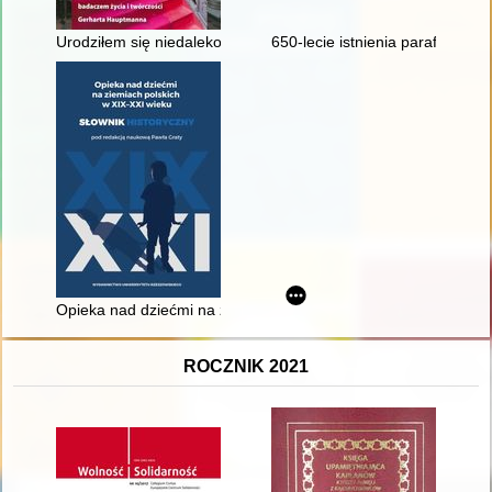
Urodziłem się niedaleko willi "Wiesenstein" : profesor Krzysz
650-lecie istnienia parafii : Pło
Opieka nad dziećmi na ziemiach polskich w XIX-XXI wieku : sło
ROCZNIK 2021