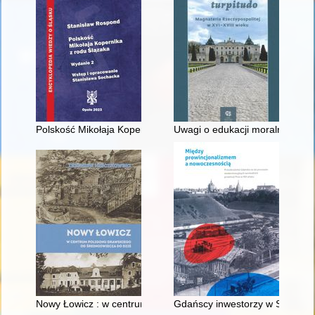
Polskość Mikołaja Kopernika z rodu Ślązaka
Uwagi o edukacji moralnej synó
Nowy Łowicz : w centrum poligonu drawskiego od średniowiecz
Gdańscy inwestorzy w Sopocie :