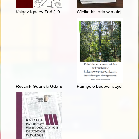
Ksiądz Ignacy Zoń (1915-1967) : droga orędownika niepodległo
Wielka historia w małej wsi
Rocznik Gdański Gdańskiego Towarzystwa Naukowego. T. 80 
Pamięć o budowniczych kościoła 