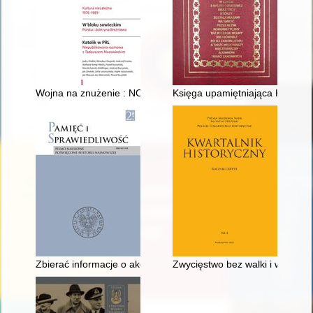
Wojna na znużenie : NOW-a a aparat przemocy 1982-1989 = N
Księga upamiętniająca Kapłanów
Zbierać informacje o akcji przygotowawczej i sytuacji w organ
Zwycięstwo bez walki i wojown