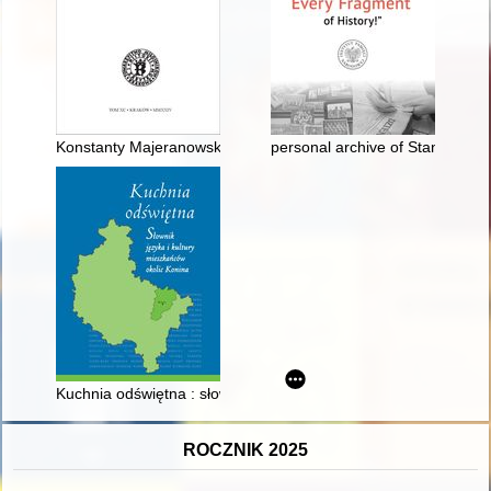
Konstanty Majeranowski (1787-1851) jako wydawca i literat
personal archive of Stanisław M
Kuchnia odświętna : słownik języka i kultury mieszkańców okol
ROCZNIK 2025