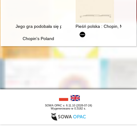
Jego gra podobała się przede wszystkim damom... Chopin i ko
Pieśń polska : Chopin, Moniusz
Chopin's Poland
SOWA OPAC v. 6.11.10 (2026-07-24)
Wygenerowano w 0,5182 s.