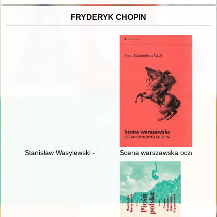
FRYDERYK CHOPIN
Stanisław Wasylewski - "opolanin z wyboru" o Fryderyku Chopi
Scena warszawska oczami Fry