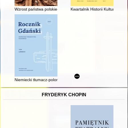
Wzrost państwa polskiego w XV i XVI w. : Polska na przełomie
Kwartalnik Historii Kultury Mater
Niemiecki tłumacz-polonofil Heinrich Nitschmann (1826-1905) i 
FRYDERYK CHOPIN