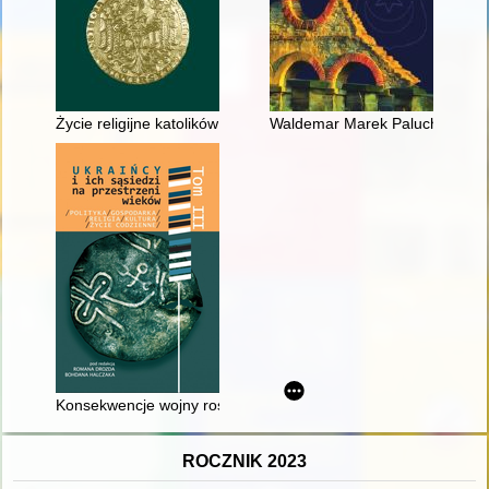
Życie religijne katolików obrządku łacińskiego na Ukrainie sow
Waldemar Marek Paluch : po pros
Konsekwencje wojny rosyjsko-tureckiej w latach 1768-1774 dl
ROCZNIK 2023