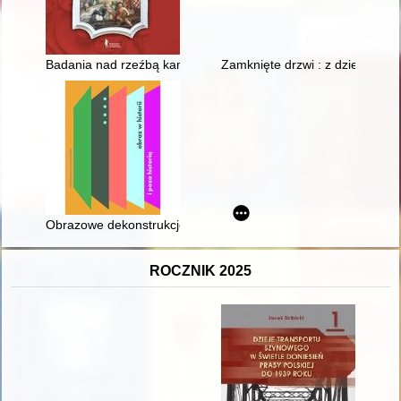
Badania nad rzeźbą kamienną na terenach księstwa świdnicko-
Zamknięte drzwi : z dziejów Sa
Obrazowe dekonstrukcje matematyki : (a)historyczność wiedzy
ROCZNIK 2025