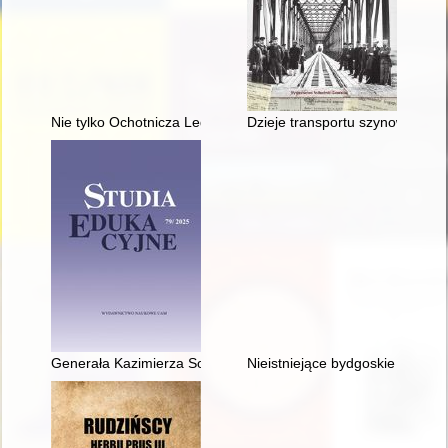
Nie tylko Ochotnicza Legia Kobiet : kobiety wobec inwazji bol
Dzieje transportu szynowego w ś
Generała Kazimierza Sosnkowskiego sejmowy patron roku 2025 
Nieistniejące bydgoskie pomniki