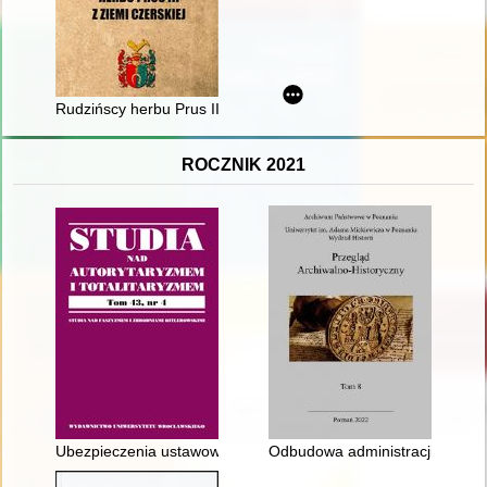
Rudzińscy herbu Prus III z ziemi ciechanowskiej w archiwaliach
ROCZNIK 2021
Ubezpieczenia ustawowe w PRL jako instytucja ubezpieczeń w go
Odbudowa administracji gminnej