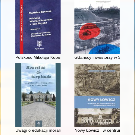
Polskość Mikołaja Kopernika z rodu Ślązaka
Gdańscy inwestorzy w Sopocie :
Uwagi o edukacji moralnej synów szlacheckich w XVI-wiecznej 
Nowy Łowicz : w centrum polig