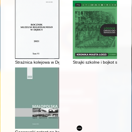
Strażnica kolejowa w Dębicy nad Wisłoką w austro-węgierskim s
Strajki szkolne i bojkot szkół ro
Geesowski patent na handel żywnością w Zabierzowie