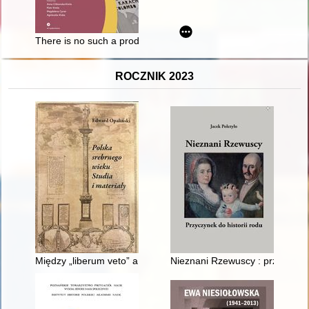
There is no such a product which Germans are not trying to smu
ROCZNIK 2023
Między „liberum veto” a głosowaniem większościowym : funkc
Nieznani Rzewuscy : przyczynek 