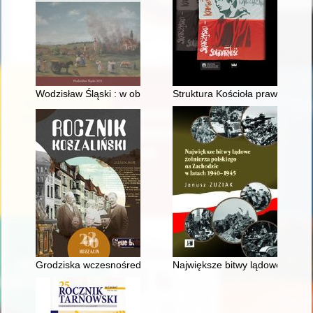
Wodzisław Śląski : w obliczu ognia
Struktura Kościoła prawosławn
Grodziska wczesnośredniowieczne na terenie powiatu koszalińs
Największe bitwy lądowe żołnie