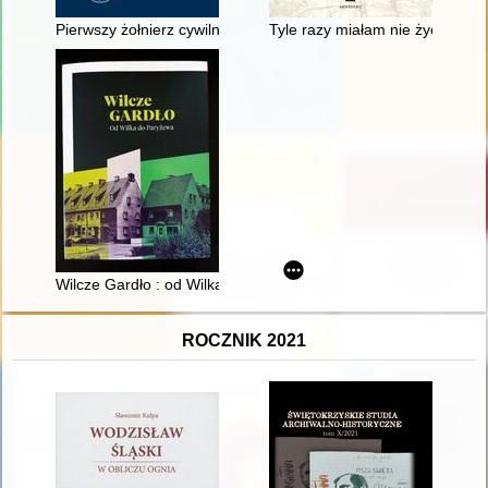
Pierwszy żołnierz cywilnego frontu : kolej i kolejarze na Śląsk
Tyle razy miałam nie żyć : Kres
Wilcze Gardło : od Wilka do Paryżewa
ROCZNIK 2021