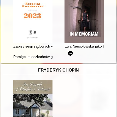
Zapisy sesji sądowych w Hrubieszowie z lat 1429-1470 - recen
Ewa Niesiołowska jako badaczka
Pamięci mieszkańców gminy Sabnie więzionych w latach 1941-1
FRYDERYK CHOPIN