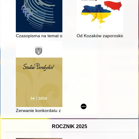
Czasopisma na temat obszaru poradzieckiego w Polsce w latac
Od Kozaków zaporoskich do Akcji 
Zerwanie konkordatu z dnia 10 lutego 1925 roku przez Tymcz
ROCZNIK 2025