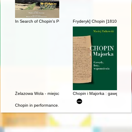
In Search of Chopin's Poland
Fryderyk] Chopin [1810-1849]
Żelazowa Wola - miejsce urodzenia Fryderyka Chopina
Chopin i Majorka : gawędy, list
Chopin in performance. History, theory, practice