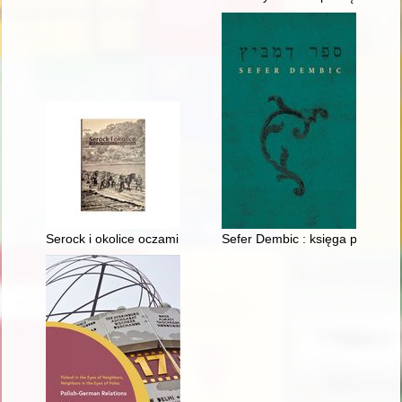
Serock i okolice oczami archeologa
Sefer Dembic : księga pamięci 