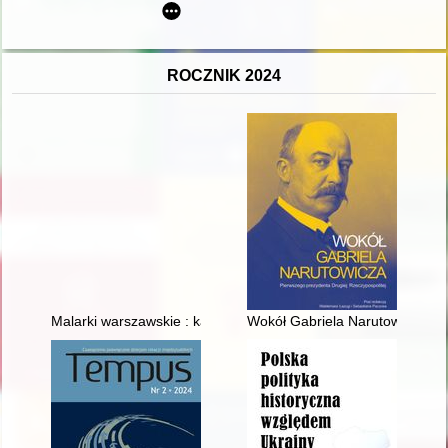
ROCZNIK 2024
Malarki warszawskie : katalog zbiorów Państwowego Muzeum Et
Wokół Gabriela Narutowicza pi