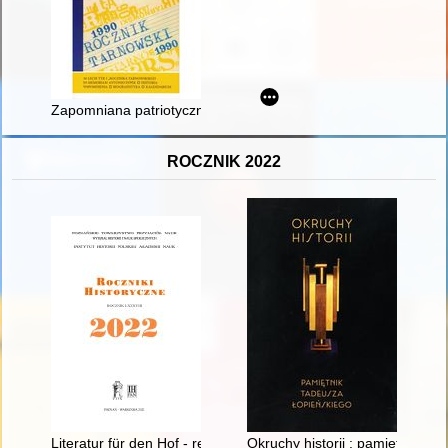
Zapomniana patriotyczna rodzina Boguszów z Lubasza
ROCZNIK 2022
Literatur für den Hof - recenzja]
Okruchy historii : pamiętnik T