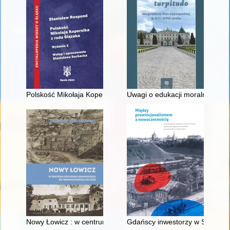
Polskość Mikołaja Kopernika z rodu Ślązaka
Uwagi o edukacji moralnej synó
Nowy Łowicz : w centrum poligonu drawskiego od średniowiecz
Gdańscy inwestorzy w Sopocie :