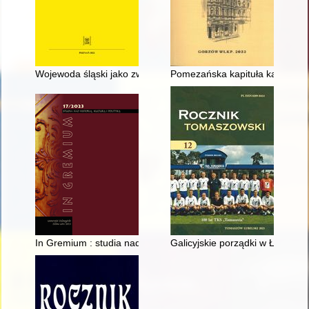
Wojewoda śląski jako zwierzchnik Urzędu Wojewódzkiego Śląs
Pomezańska kapituła katedraln
In Gremium : studia nad historią, kulturą i polityką. T. 17 (2023
Galicyjskie porządki w Łosińcu 