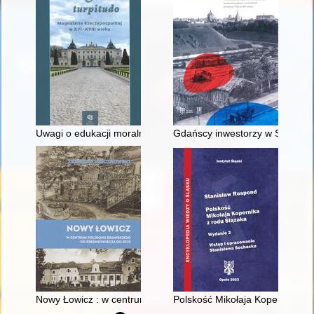
Uwagi o edukacji moralnej synów szlacheckich w XVI-wiecznej 
Gdańscy inwestorzy w Sopocie :
Nowy Łowicz : w centrum poligonu drawskiego od średniowiecz
Polskość Mikołaja Kopernika z 