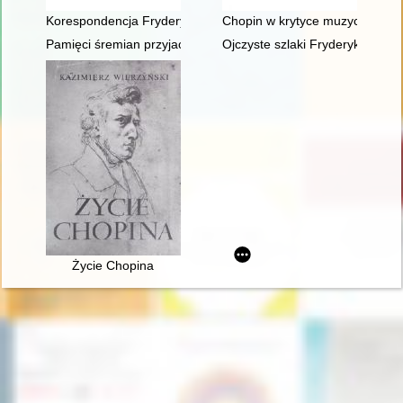
Korespondencja Fryderyka Chopina. T. 3 cz. 2,
Chopin w krytyce muzycznej (do 
Pamięci śremian przyjaciół Fryderyka Chopina oraz miłośników
Ojczyste szlaki Fryderyka Chop
Życie Chopina