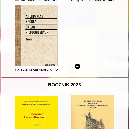
Polskie repatriantki w Szwecji - zostać czy wracać do kraju? :
ROCZNIK 2023