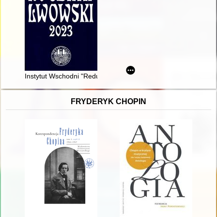
Instytut Wschodni "Reduta" : zarys dorobku wydawniczego (do 
FRYDERYK CHOPIN