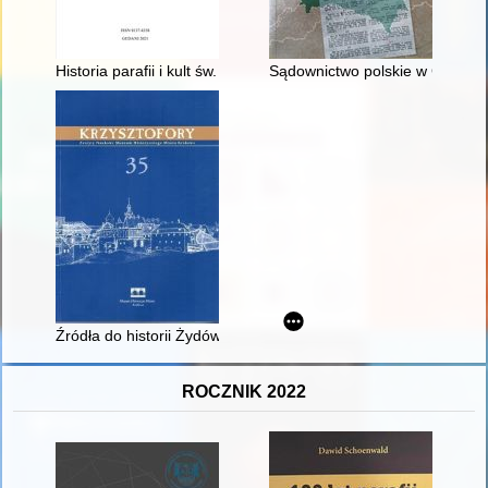
Historia parafii i kult św. Józefa w kościołach stacyjnych Roku 
Sądownictwo polskie w Genera
Źródła do historii Żydów krakowskich w XIX i pierwszej połow
ROCZNIK 2022