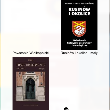
Powstanie Wielkopolskie 1918-1919 w filatelistyce i innych wy
Rusinów i okolice : mały słowni