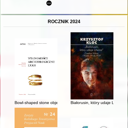
ROCZNIK 2024
Bowl-shaped stone objects from the Magdalenian site Ćmieló
Białorusin, który udaje Litwina