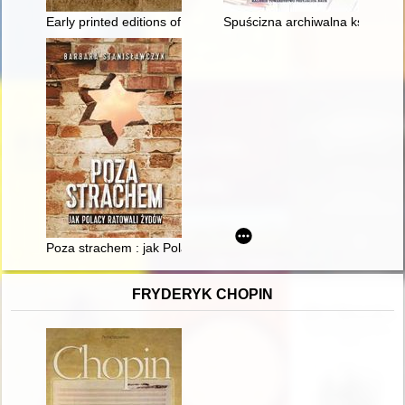
Early printed editions of Cyrillic Liturgical Tetraevangelia : a c
Spuścizna archiwalna ks. Leon
Poza strachem : jak Polacy ratowali Żydów
FRYDERYK CHOPIN