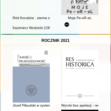
Ród Korubów : ziemia szaniecka
Moje Pe-eR-eL
Kazimierz Wodzicki (1900-1987) : szkic biograficzny w 125-lec
ROCZNIK 2021
Józef Piłsudski w systemie polskiej demokracji 1922 r
Wyroki bez apelacji - recenzja]