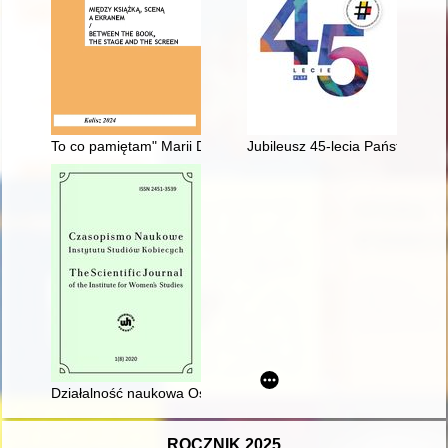
To co pamiętam" Marii Dąbrowskiej - mało znany przyczynek do 
Jubileusz 45-lecia Państwoweg
Działalność naukowa Ośrodka Badań Historii Kobiet Instytutu
ROCZNIK 2025