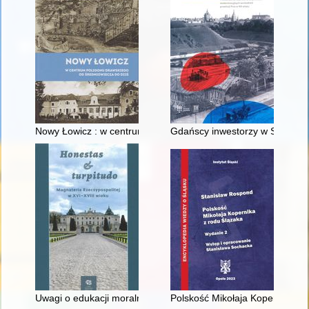
Nowy Łowicz : w centrum poligonu drawskiego od średniowiecz
Gdańscy inwestorzy w Sopocie :
Uwagi o edukacji moralnej synów szlacheckich w XVI-wiecznej 
Polskość Mikołaja Kopernika z 