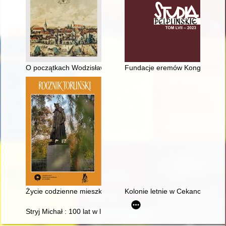
O początkach Wodzisławia Śląskiego
Fundacje eremów Kongregacji 
Życie codzienne mieszkańców Torunia od końca Wielkiej Wojny d
Kolonie letnie w Cekanowie 19
Stryj Michał : 100 lat w listach