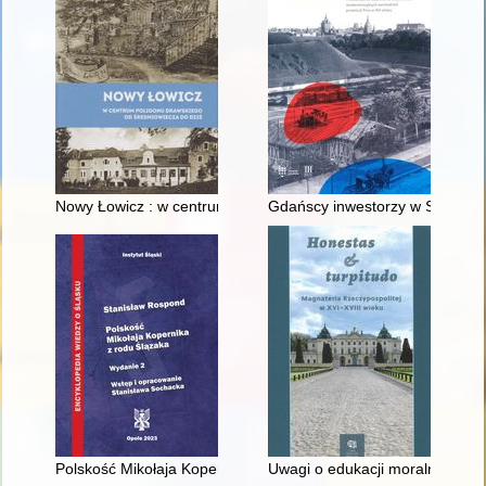
Nowy Łowicz : w centrum poligonu drawskiego od średniowiecz
Gdańscy inwestorzy w Sopocie :
Polskość Mikołaja Kopernika z rodu Ślązaka
Uwagi o edukacji moralnej synó