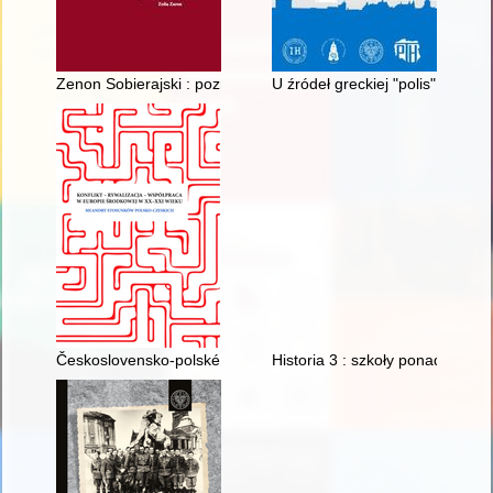
Zenon Sobierajski : poznański dialektolog
U źródeł greckiej "polis" : rewo
Československo-polské vztahy v latech 1945-1989
Historia 3 : szkoły ponadpodst