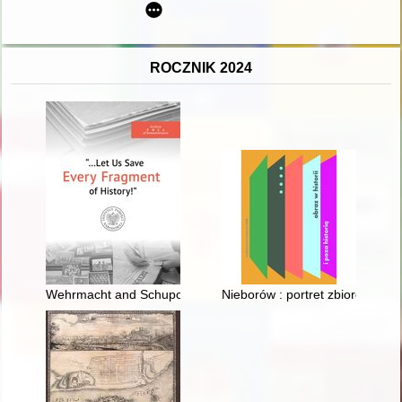
ROCZNIK 2024
Wehrmacht and Schupo units in Warsaw recorded in photogra
Nieborów : portret zbiorowy histo