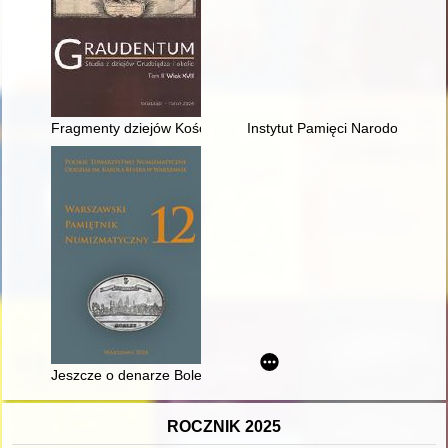
Fragmenty dziejów Kościoła ewangelicko-augsburskiego (luter
Instytut Pamięci Narodowej - Ko
Jeszcze o denarze Bolesława Chrobrego z legendą MOGILN CI
ROCZNIK 2025