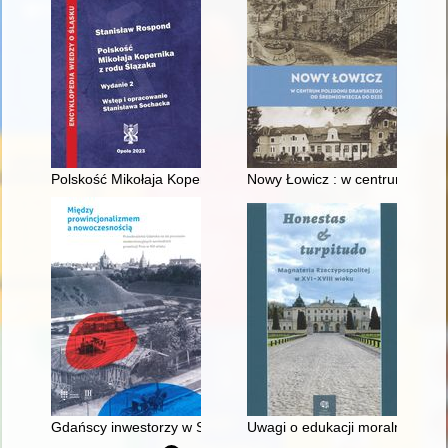
Polskość Mikołaja Kopernika z rodu Ślązaka
Nowy Łowicz : w centrum polig
Gdańscy inwestorzy w Sopocie : prestiż finansowy i towarzyski
Uwagi o edukacji moralnej synó