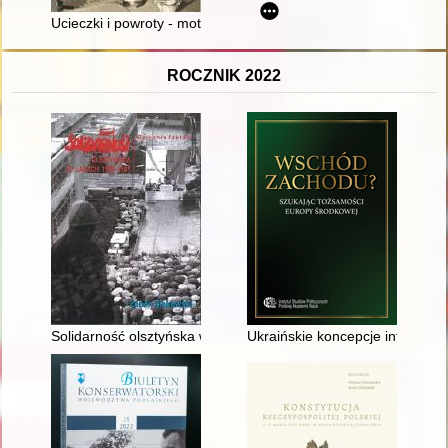
Ucieczki i powroty - motywy (po)obozowe w twórczości Zofii R
ROCZNIK 2022
Solidarność olsztyńska w latach 1980-1989 : wspomnienia
Ukraińskie koncepcje integracj