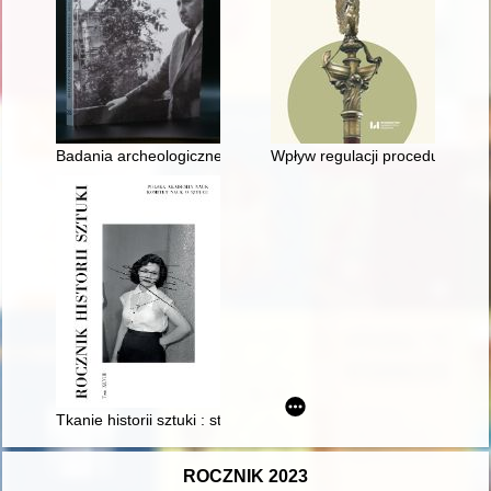
Badania archeologiczne dworu Radziwiłłów w Zabłudowie
Wpływ regulacji procedury usta
Tkanie historii sztuki : strategie prezentowania syntez dziejów s
ROCZNIK 2023