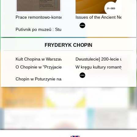
Prace remontowo-konserwatorskie w kościele pw. św. Jacka w
Issues of the Ancient Near East 
Putìvnik po muzeû : Stutthof : Muzeum Stutthof w Sztutowie. N
FRYDERYK CHOPIN
Kult Chopina w Warszawie pod zaborem rosyjskim
Dwustulecie] 200-lecie urodzin
O Chopinie w "Przyjacielu Ludu" (1836)
W kręgu kultury romantycznej. 
Chopin w Poturzynie na Ziemi Zamojskiej