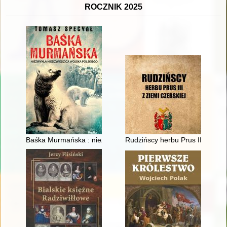
ROCZNIK 2025
Baśka Murmańska : niezwykła niedźwiedzica Wojska Polskieg
Rudzińscy herbu Prus III z ziem