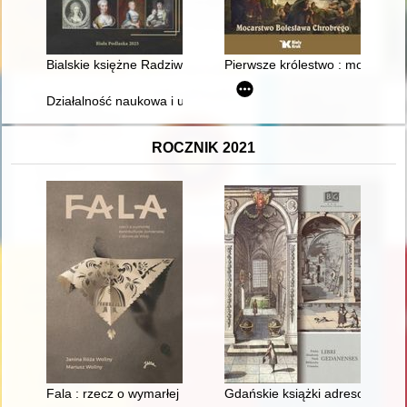
Bialskie księżne Radziwiłłowe
Pierwsze królestwo : mocarstw
Działalność naukowa i upowszechniająca badania naukowe Ośro
ROCZNIK 2021
Fala : rzecz o wymarłej kontrkulturze żołnierskiej z dorzecza W
Gdańskie książki adresowe w l