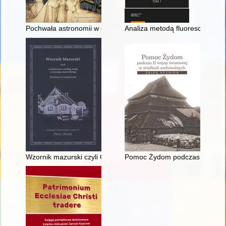
Pochwała astronomii w duchu ideałów oświeceniowych w twórc
Analiza metodą fluorescencyjne
Wzornik mazurski czyli O budowaniu według nieba i zwyczaju
Pomoc Żydom podczas II wojny ś