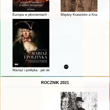
Europa w płomieniach : ostatnie miesiące II wojny światowej
Między Krasickim a Krasickim
Mariaż i polityka : jak sławni Polacy w królewskiej Warszawie w
ROCZNIK 2021