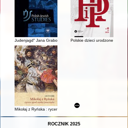
Judenjagd" Jana Grabowskiego : przyczynek do badań nad zjawi
Polskie dzieci urodzone zwojen
Mikołaj z Ryńska : rycerz spod znaku jaszczurki
ROCZNIK 2025