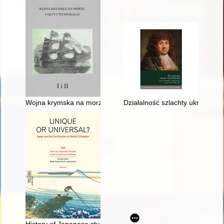
Wojna krymska na morzu : fakty i technikalia. T. 1 i 2
Działalność szlachty ukrainnej