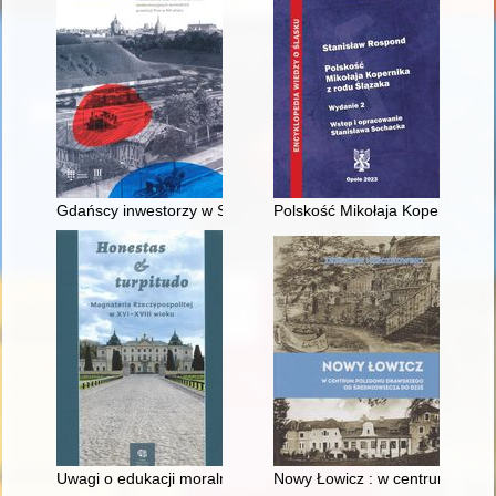
Gdańscy inwestorzy w Sopocie : prestiż finansowy i towarzyski
Polskość Mikołaja Kopernika z 
Uwagi o edukacji moralnej synów szlacheckich w XVI-wiecznej 
Nowy Łowicz : w centrum polig