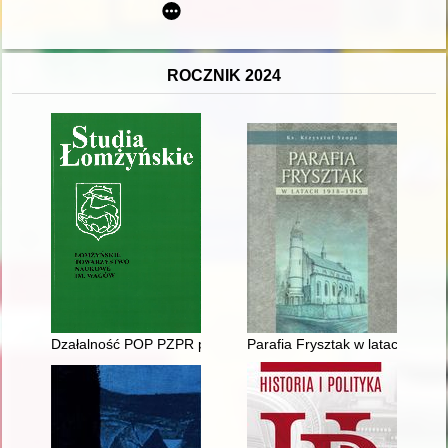
ROCZNIK 2024
Dzałalność POP PZPR przy sądach i prokuraturze w Łomży w 
Parafia Frysztak w latach 1918