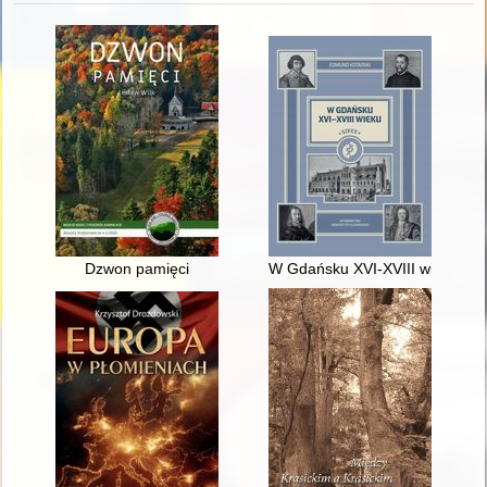
Dzwon pamięci
W Gdańsku XVI-XVIII wieku : sz