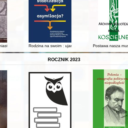
e protokołu sekcji zwłok
iasto - recenzja]
Rodzina na swoim : ujarzmianie "Dzikiego Zachodu" w
Postawa nasza musi
ROCZNIK 2023