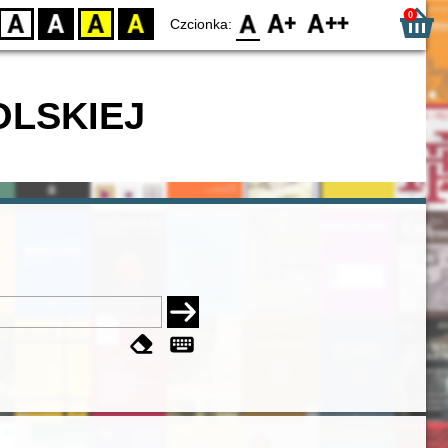
0
D
BW
YB
BY
F0
F1
F2
Czcionka:
OLSKIEJ