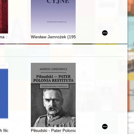
 odnalezionych dotąd w Bibliotece Uniwersyteckiej w Poznaniu
nografia = Modern convent seals from the Cistercian abbey in Krzeszó
Zapały”
a : monografia cmentarzy szczecińskiego zespołu miejskiego i katalo
Wiesław Jamrożek (1954-2021) jako kierownik Zakładu
owym Marszałka Województwa Podlaskiego i Rektora Uniwersytetu w Bi
 filozofów
Piłsudski - Pater Polonia Restituta