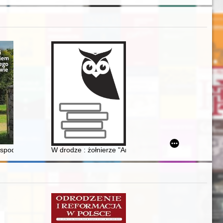
-1939 : album znaków pocztowych
spodarcze i religijne mieszkańców parafii Węgrzynowo w XIX i na poc
W drodze : żołnierze "Armii Andersa" 1941-1946