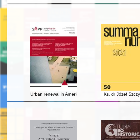
Urban renewal in American cities and responses of the w
Ks. dr Józef Szcz