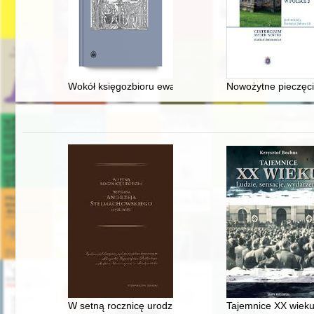
Wokół księgozbioru ewangelickiego zboru Świętego Krz
Nowożytne pieczęcie
W setną rocznicę urodzin Profesora Andrzeja Stelmac
Tajemnice XX wieku 