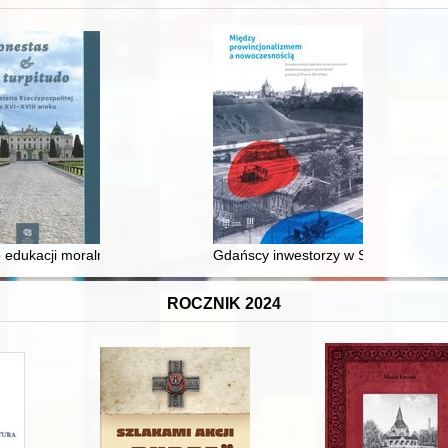
 średniowiecza do dziś
 edukacji moralnej synów szlacheckich w XVI-wiecznej Rzeczypospolite
Gdańscy inwestorzy w Sopocie : prest
ROCZNIK 2024