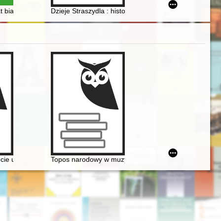
 białej i czarnej legendy Aleksandra Wielopolskiego
Dzieje Straszydla : historyczne echa Małej Ojczyzny 
wego Konkursu Pianistycznego im. Fryderyka Chopina w Warszawie
ecie urodzin Fryderyka Chopina
Topos narodowy w muzyce polskiej pierwszej połowy X