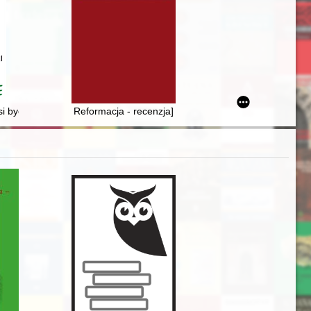
 latach 1945-1949
 być jasna i czytelna dla narodu" : Biskup Ignacy Tokarczuk jako czło
Reformacja - recenzja]