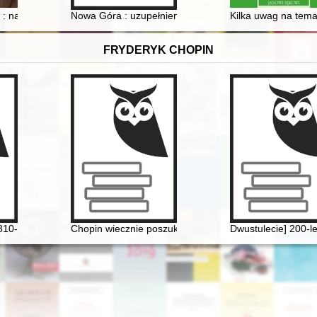
: na podstawie dokumentów prywatnych (listy, pamiętniki, zapiski)
Nowa Góra : uzupełnienia
Kilka uwag na temat
FRYDERYK CHOPIN
810-1849]. Ród i nazwisko jakiego nie znamy
Chopin wiecznie poszukiwany. Historia Międzynarodo
Dwustulecie] 200-l