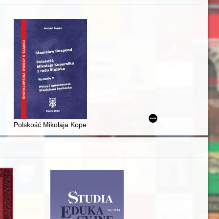
j
iż finansowy i towarzyski lokalnego mieszczaństwa w 2. poł. XIX w
Polskość Mikołaja Kopernika z rodu Ślązaka