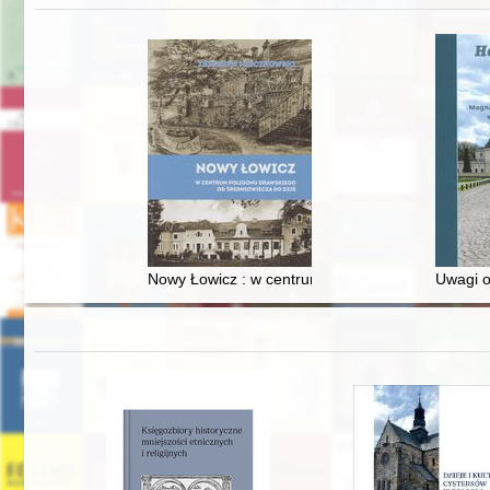
Nowy Łowicz : w centrum poligonu drawskiego od
Uwagi o