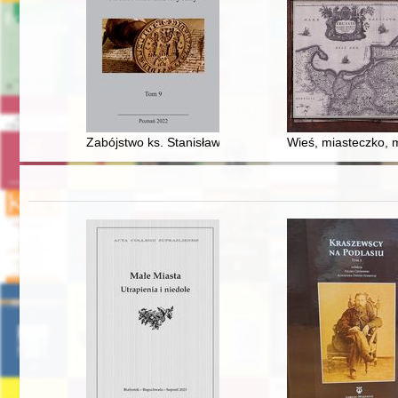
Zabójstwo ks. Stanisława Streicha i jego obraz w świetl
Wieś, miasteczko, m