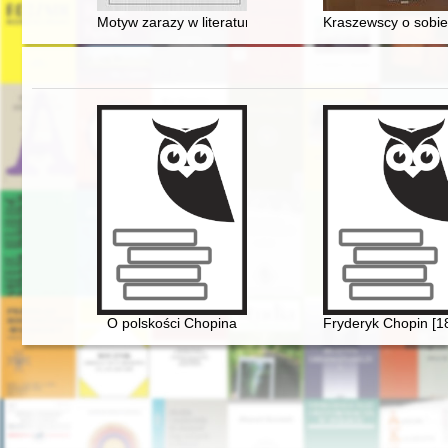
Motyw zarazy w literaturze : próba wglądu
Kraszewscy o sobie 
O polskości Chopina
Fryderyk Chopin [1