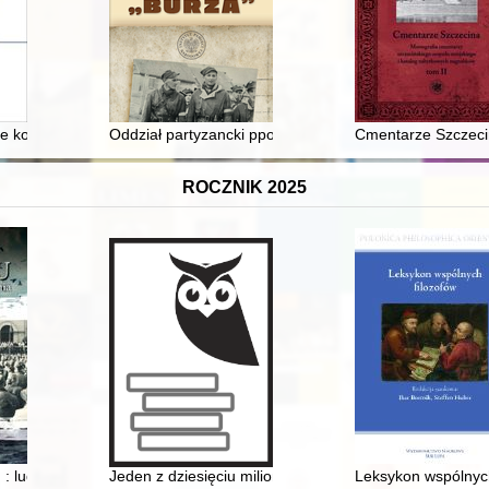
yża w Poznaniu oraz książek Andreasa Ackermanna i Arthura Rhodego,
 konwentu z opactwa cysterskiego w Krzeszowie - funkcje prawne i iko
Oddział partyzancki ppor. Stanisława Świętkowskiego „
Cmentarze Szczecin
ROCZNIK 2025
howskiego (1925-2025) : wydanie jubileuszowe pod patronatem honor
: ludzie, sensacje, wydarzenia : historie dobrze opowiedziane
Jeden z dziesięciu milionów
Leksykon wspólnych