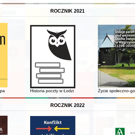
ROCZNIK 2021
hite working-class ethnic groups : a preliminary exploration
ypa
Historia poczty w Łodzi : okres międzywojenny, 1918
Życie społeczno-go
ROCZNIK 2022