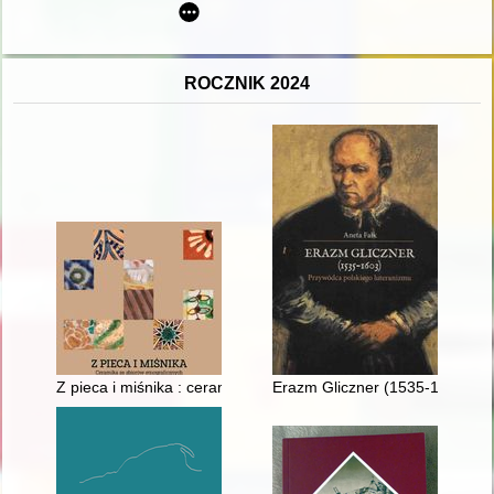
ROCZNIK 2024
Z pieca i miśnika : ceramika ze zbiorów etnograficznych Muz
Erazm Gliczner (1535-1603) : 