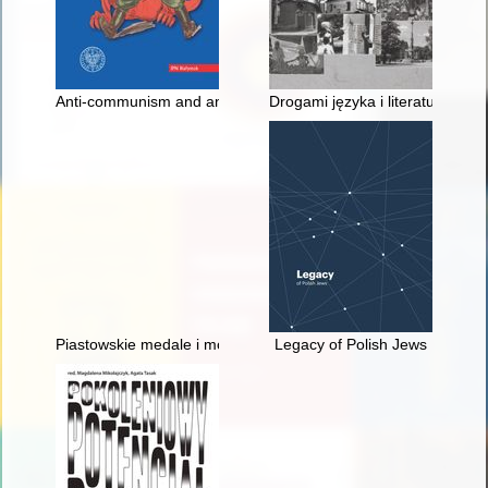
Anti-communism and anti-Sovietism in Polish political thought 
Drogami języka i literatury
Piastowskie medale i monety medalowe w zbiorach Muzeum Piast
Legacy of Polish Jews