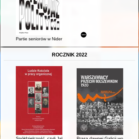
Partie seniorów w Niderlandach w latach 2010-2020
ROCZNIK 2022
Spółdzielczość, czyli Jak robić biznes społeczny : biskup Stan
Prasa dawnej Galicji wobec Bit