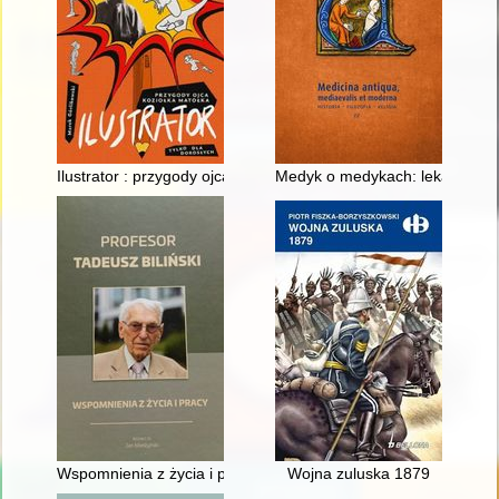
Ilustrator : przygody ojca Koziołka Matołka : tylko dla dorosłych
Medyk o medykach: lekarze w d
Wspomnienia z życia i pracy
Wojna zuluska 1879