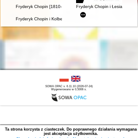
Fryderyk Chopin [1810-1949] wśród Polaków na obczyźnie
Fryderyk Chopin i Łesia Ukrain
Fryderyk Chopin i Kolbergowie. Wspomnienia i inspiracje
SOWA OPAC v. 6.11.10 (2026-07-24)
Wygenerowano w 0,5006 s.
Ta strona korzysta z ciasteczek. Do poprawnego działania wymagana
jest akceptacja użytkownika.