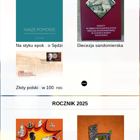
Na styku epok : o Sędzickim (nie)lirycznie
Diecezja sandomierska w latach
Złoty polski : w 100. rocznicę reformy walutowej Władysława 
ROCZNIK 2025