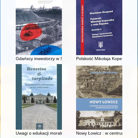
Gdańscy inwestorzy w Sopocie : prestiż finansowy i towarzyski
Polskość Mikołaja Kopernika z 
Uwagi o edukacji moralnej synów szlacheckich w XVI-wiecznej 
Nowy Łowicz : w centrum polig