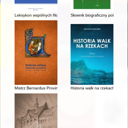
Leksykon wspólnych filozofów
Słownik biograficzny polskich st
Mistrz Bernardus Provincialis o afrodyzjakach, sposobach na 
Historia walk na rzekach. T. 1,