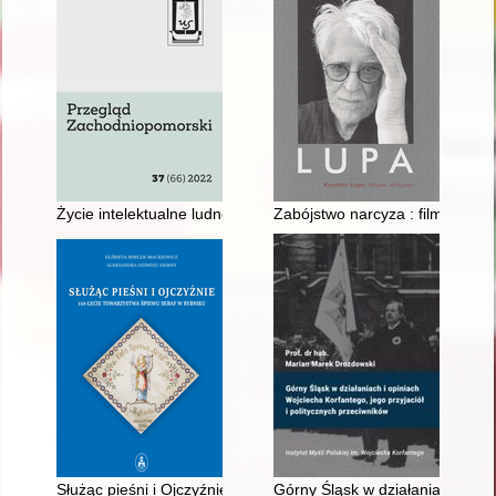
Życie intelektualne ludności żydowskiej w Szczecinku w XIX i X
Zabójstwo narcyza : filmowe ins
Służąc pieśni i Ojczyźnie : 110-lecie Towarzystwa Śpiewu "Ser
Górny Śląsk w działaniach i opi