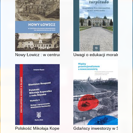
Nowy Łowicz : w centrum poligonu drawskiego od średniowiecz
Uwagi o edukacji moralnej synó
Polskość Mikołaja Kopernika z rodu Ślązaka
Gdańscy inwestorzy w Sopocie :