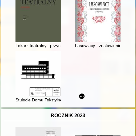
Lekarz teatralny : przyczynek do opisu obyczajów teatralnych 
Lasowiacy - zestawienie bibliog
Stulecie Domu Tekstylnego Weichmanna w Gliwicach według pr
ROCZNIK 2023