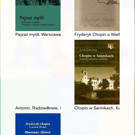
Pejzaż myśli. Warszawa Chopina i początek polskiej nowoczes
Fryderyk Chopin a Wielkopolsk
Antonin, Radziwiłłowie, Fryderyk Chopin [1810-1849]
Chopin w Sannikach. Konteksty 