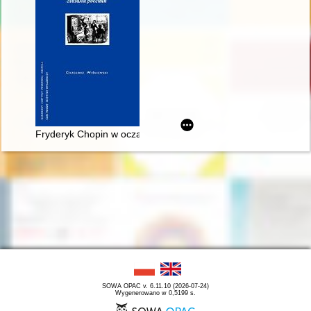
Fryderyk Chopin w oczach Rosjan. Antologia. Friderik źopen g
SOWA OPAC v. 6.11.10 (2026-07-24)
Wygenerowano w 0,5199 s.