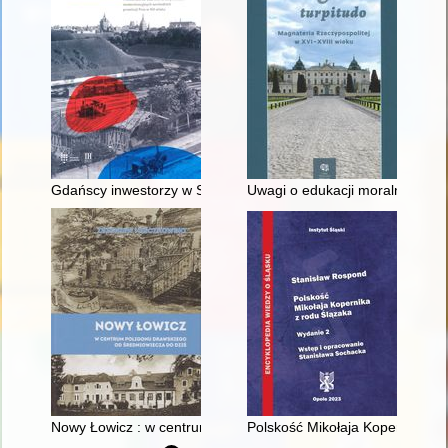
Gdańscy inwestorzy w Sopocie : prestiż finansowy i towarzyski
Uwagi o edukacji moralnej synó
Nowy Łowicz : w centrum poligonu drawskiego od średniowiecz
Polskość Mikołaja Kopernika z 