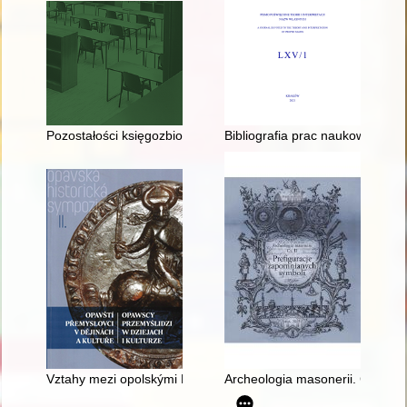
Pozostałości księgozbioru kardynała Bernarda Maciejowskieg
Bibliografia prac naukowych P
Vztahy mezi opolskými Piastovci a opavskými Přemyslovci v dru
Archeologia masonerii. Cz. 2,