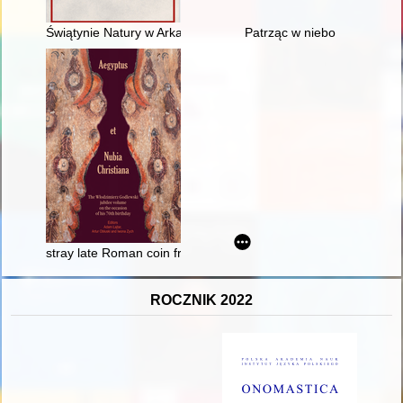
Świątynie Natury w Arkadii i Sybilli w Puławach : klucz Herme
Patrząc w niebo
stray late Roman coin from the Temple of Hatshepsut at Deir e
ROCZNIK 2022