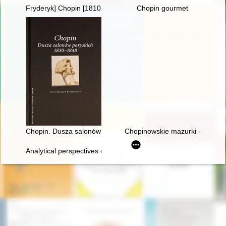
Fryderyk] Chopin [1810-1849]. Życie i droga twórcza
Chopin gourmet
Chopin. Dusza salonów paryskich 1830-1848
Chopinowskie mazurki - czyli fo
Analytical perspectives on the music of Chopin