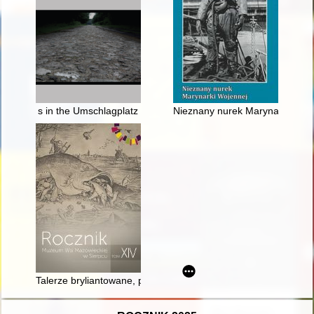
s in the Umschlagplatz
Nieznany nurek Marynarki Woj
Talerze bryliantowane, parawan kitajką powleczony i suknia b