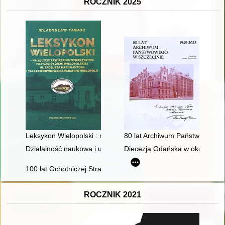
ROCZNIK 2025
Leksykon Wielopolski : na 25 lecie zawiązania Towarzystwa Przy
80 lat Archiwum Państwowego 
Działalność naukowa i upowszechniająca badania naukowe Ośro
Diecezja Gdańska w okresie kom
100 lat Ochotniczej Straży Pożarnej w Kożuchowie (1925-2025
ROCZNIK 2021