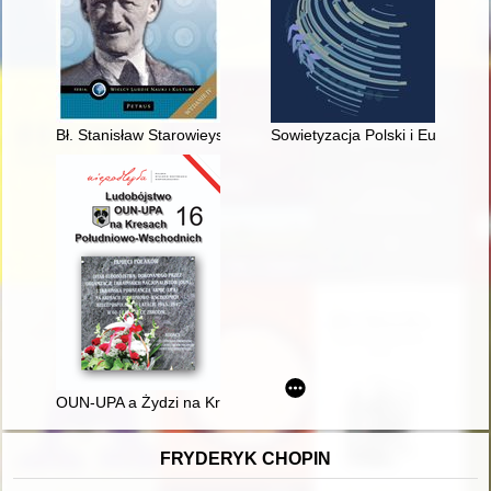
Bł. Stanisław Starowieyski
Sowietyzacja Polski i Europy Ś
OUN-UPA a Żydzi na Kresach II RP
FRYDERYK CHOPIN