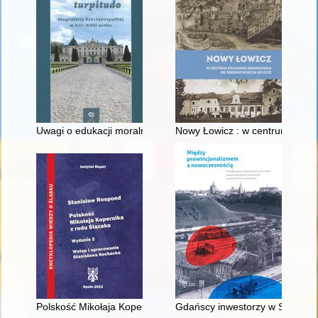
Uwagi o edukacji moralnej synów szlacheckich w XVI-wiecznej 
Nowy Łowicz : w centrum polig
Polskość Mikołaja Kopernika z rodu Ślązaka
Gdańscy inwestorzy w Sopocie :