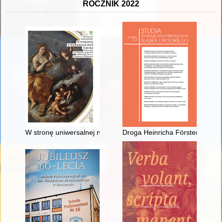
ROCZNIK 2022
W stronę uniwersalnej nauki : dekoracja rzeźbiarsko-malarska b
Droga Heinricha Förstera do sa