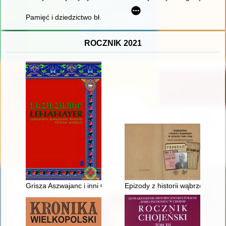
Pamięć i dziedzictwo bł. księdza Jerzego Popiełuszki
ROCZNIK 2021
Grisza Aszwajanc i inni Ormianie w trylogii ukraińskiej Józefa
Epizody z historii wąbrzeskiego