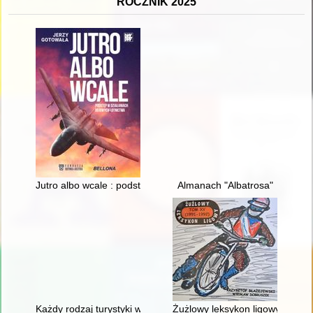
ROCZNIK 2025
Jutro albo wcale : podstęp w działaniach bojowych lotnictwa
Almanach "Albatrosa"
Każdy rodzaj turystyki wymaga innego ekwipunku" : organizacja
Żużlowy leksykon ligowy. T. 15,