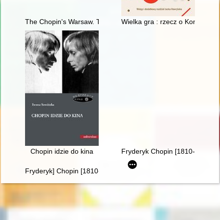
The Chopin's Warsaw. The Chopin's addresses in Warsaw esta
Wielka gra : rzecz o Konkursa
Chopin idzie do kina
Fryderyk Chopin [1810-1849]. R
Fryderyk] Chopin [1810-1849] i George Sand [1804-1876] miło