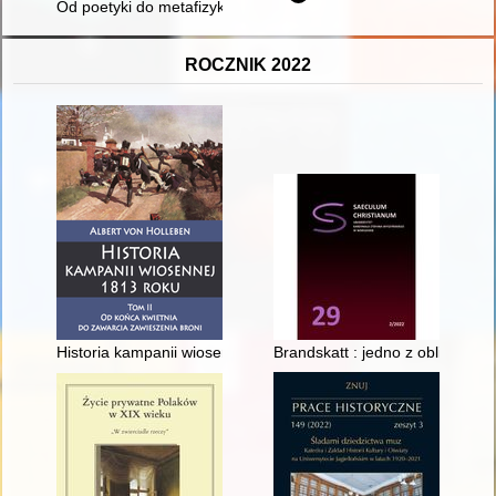
Od poetyki do metafizyki : kilka słów o "eseju czapskim"
ROCZNIK 2022
Historia kampanii wiosennej 1813 roku. T. 2,
Brandskatt : jedno z oblicz szw