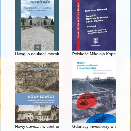
Uwagi o edukacji moralnej synów szlacheckich w XVI-wiecznej 
Polskość Mikołaja Kopernika z 
Nowy Łowicz : w centrum poligonu drawskiego od średniowiecz
Gdańscy inwestorzy w Sopocie :