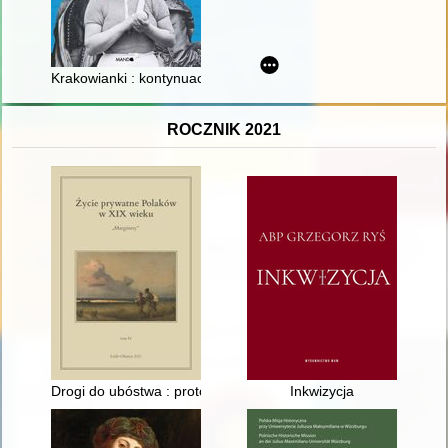
Krakowianki : kontynuacja : herstoryczne portrety niezwykłych 
ROCZNIK 2021
Drogi do ubóstwa : protokół parafialny opiekuna ubogich Teod
Inkwizycja