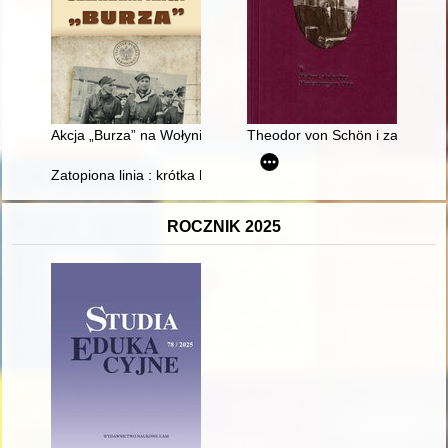
Akcja „Burza” na Wołyniu w świetle wspomnień żołnierzy 27. Dy
Theodor von Schön i zamek w M
Zatopiona linia : krótka historia linii kolejowej nr 103 z Trzebin
ROCZNIK 2025