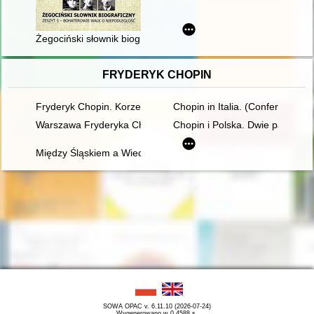
Żegociński słownik biograficzny. Z. 5,
FRYDERYK CHOPIN
Fryderyk Chopin. Korzenie
Chopin in Italia. (Conferenze t
Warszawa Fryderyka Chopina
Chopin i Polska. Dwie pasje życ
Między Śląskiem a Wiedniem. Księga jubileuszowa z okazji 60. 
SOWA OPAC v. 6.11.10 (2026-07-24)
Wygenerowano w 0,4588 s.