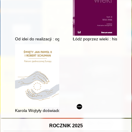
Od idei do realizacji : ogrody dziecięce im. W. E. Raua w War
Łódź poprzez wieki : historia mia
Karola Wojtyły doświadczenie dialogu międzynarodowego i inte
ROCZNIK 2025