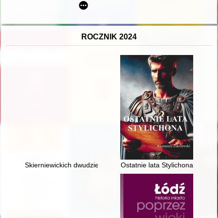
ROCZNIK 2024
Skierniewickich dwudziestu pięciu : rozbicie dowództwa skiern
Ostatnie lata Stylichona