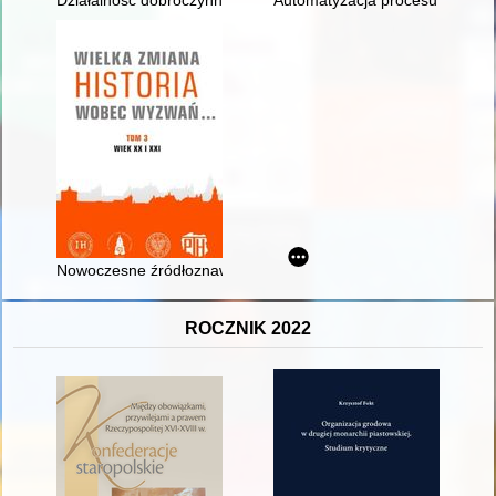
Działalność dobroczynna kobiet w gminach żydowskich w Rzecz
Automatyzacja procesu rozpozna
Nowoczesne źródłoznawstwo historyczne
ROCZNIK 2022