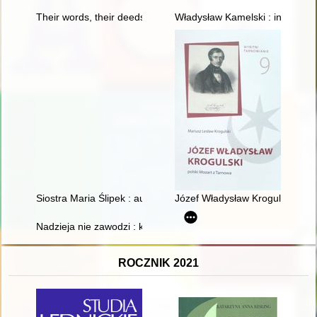
Their words, their deeds : the January Uprising in the memor
Władysław Kamelski : inżynier, 
Siostra Maria Ślipek : autobiografia : to, co jeszcze pamiętam
Józef Władysław Krogulski : po
Nadzieja nie zawodzi : księga pamiątkowa na 40-lecie święceń 
ROCZNIK 2021