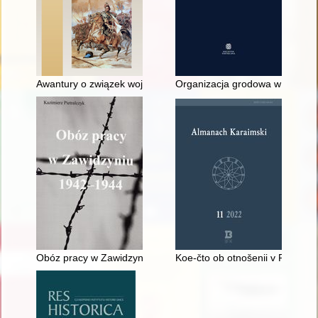
Awantury o związek wojska litewskiego w bezkrólewiu po śmierc
Organizacja grodowa w drugiej 
Obóz pracy w Zawidzyniu 1942-1944 : w 80. rocznicę powstan
Koe-čto ob otnošenii v Persii k