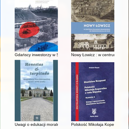
Gdańscy inwestorzy w Sopocie : prestiż finansowy i towarzyski
Nowy Łowicz : w centrum polig
Uwagi o edukacji moralnej synów szlacheckich w XVI-wiecznej 
Polskość Mikołaja Kopernika z 