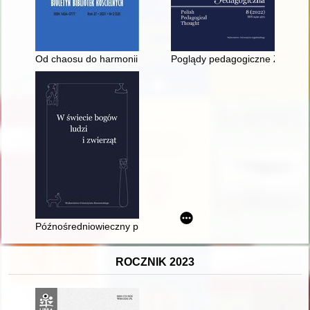
Od chaosu do harmonii : o sporządzaniu katalogu muzykaliów ś
Poglądy pedagogiczne Zenona 
Późnośredniowieczny piec z klasztoru kanoników regularnych 
ROCZNIK 2023