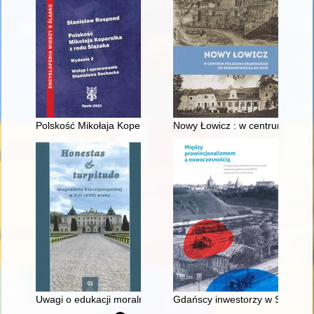
Polskość Mikołaja Kopernika z rodu Ślązaka
Nowy Łowicz : w centrum polig
Uwagi o edukacji moralnej synów szlacheckich w XVI-wiecznej 
Gdańscy inwestorzy w Sopocie :