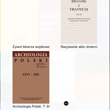
Żywot lekarza wojskowego... poczciwego : wspomnienia lekarz
Nazywanie aktu śmierci w dziew
Archeologia Polski. T. 66 (2021)