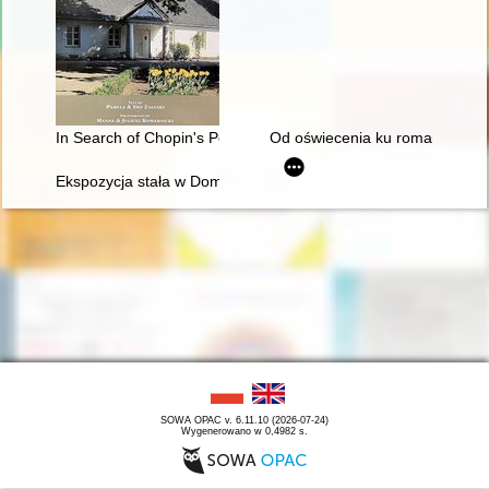
In Search of Chopin's Poland
Od oświecenia ku romantyzmowi i 
Ekspozycja stała w Domu Urodzenia Fryderyka Chopina w Żel
SOWA OPAC v. 6.11.10 (2026-07-24)
Wygenerowano w 0,4982 s.