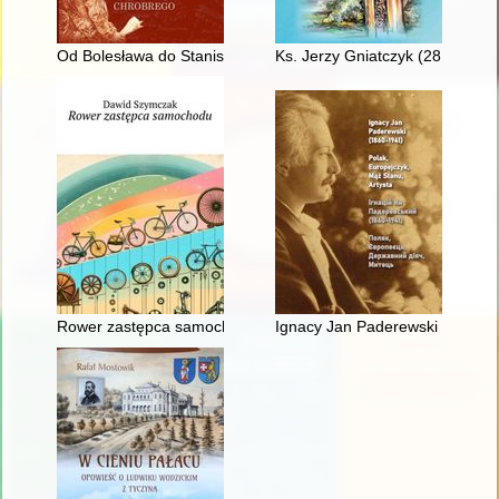
Od Bolesława do Stanisława : z dziejów monarchii polskiej 102
Ks. Jerzy Gniatczyk (28 III 195
Rower zastępca samochodu
Ignacy Jan Paderewski (1860-194