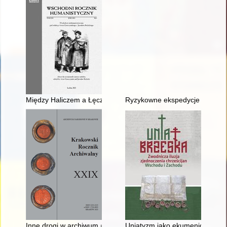
Między Haliczem a Łęczycą : sformowanie chorągwi husarskiej 
Ryzykowne ekspedycje w "cieni
Inne drogi w archiwum = Other roads in archives
Uniatyzm jako ekumeniczna met