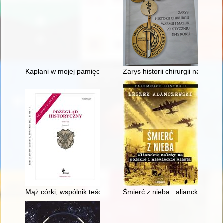
Kapłani w mojej pamięci
Zarys historii chirurgii na Warm
Mąż córki, wspólnik teściów czy zagrożenie dla rodziny? : o ro
Śmierć z nieba : alianckie nalot