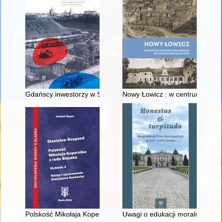
Gdańscy inwestorzy w Sopocie : prestiż finansowy i towarzyski
Nowy Łowicz : w centrum polig
Polskość Mikołaja Kopernika z rodu Ślązaka
Uwagi o edukacji moralnej synó