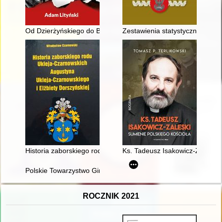
Od Dzierżyńskiego do Berii : studia o sowieckim prawie terror
Zestawienia statystyczne i in
Historia zaborskiego rodu Ukleja-Czarnowskich Augustyna Ukle
Ks. Tadeusz Isakowicz-Zaleski :
Polskie Towarzystwo Gimnastyczne "Sokół" : Rymanów 1907-
ROCZNIK 2021