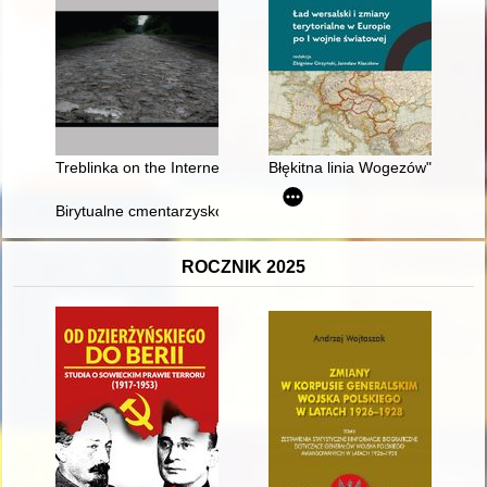
Treblinka on the Internet
Błękitna linia Wogezów" w dysk
Birytualne cmentarzysko z epoki brązu i wczesnej epoki żelaz
ROCZNIK 2025