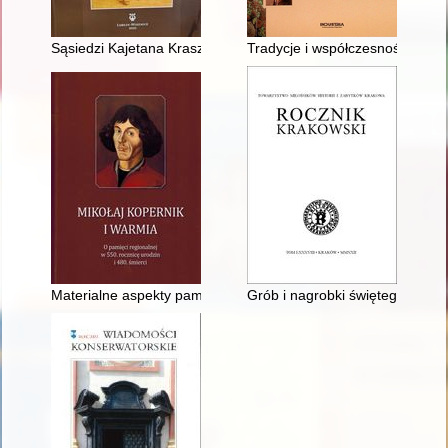
Sąsiedzi Kajetana Kraszewskiego z Opola i Antopola
Tradycje i współczesność wytwa
Materialne aspekty pamięci o Mikołaju Koperniku w Lidzbarku
Grób i nagrobki świętego Jacka