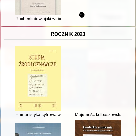
Ruch młodowiejski wobec uchwalenia i funkcjonowania Konstyt
ROCZNIK 2023
Humanistyka cyfrowa w badaniach kulturowych - recenzja]
Majętność kolbuszowska w XIX