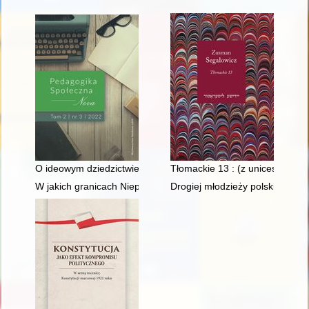
O ideowym dziedzictwie Heleny Radlińskiej : przybliżenia
Tłomackie 13 : (z unicestwione
W jakich granicach Niepodległa?
Drogiej młodzieży polskiej prag