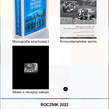
Monografia szachowej białostockiej ligi szkolnej : Białystok 19
Komunitariańskie wymiary solid
Słowo o recepcji zakopiańszczyzny w architekturze uzdrowiskow
ROCZNIK 2022