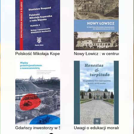
Polskość Mikołaja Kopernika z rodu Ślązaka
Nowy Łowicz : w centrum polig
Gdańscy inwestorzy w Sopocie : prestiż finansowy i towarzyski
Uwagi o edukacji moralnej synó