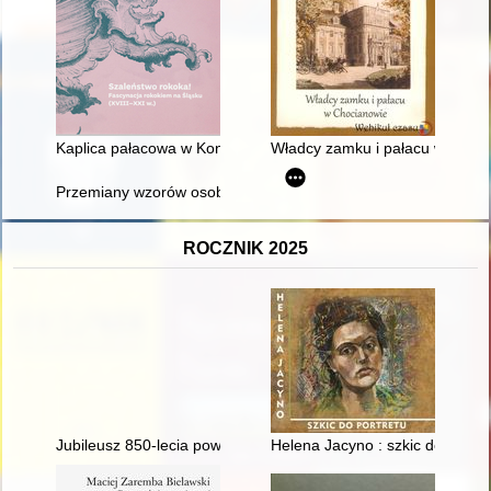
Kaplica pałacowa w Konarach : neorokokowa kreacja z udział
Władcy zamku i pałacu w Choc
Przemiany wzorów osobowych żołnierzy w świetle procesu prof
ROCZNIK 2025
Jubileusz 850-lecia powstania wsi Chomiąża 1175-2025
Helena Jacyno : szkic do portre