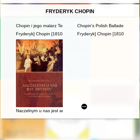
FRYDERYK CHOPIN
Chopin i jego malarz Teofil Kwiatkowski (1809-1891). Malarstw
Chopin's Polish Ballade: Op. 38
Fryderyk] Chopin [1810-1849]
Fryderyk] Chopin [1810-1849]
Naczelnym u nas jest artystą". O legendzie Fryderyka Chopina w