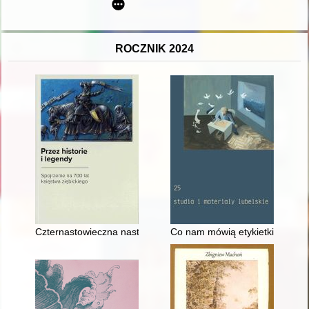
ROCZNIK 2024
Czternastowieczna nastawa ołtarzowa z kościoła w Ziębicach
Co nam mówią etykietki i opak