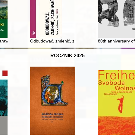
skich w kaplicach południowych dominikańskiego kościoła Świętej Trójc
rawy = Náčrt histórie obce Koszarawa = Outline of the history of Kos
Odbudować, zmienić, zachować? : zamki w krajobrazie P
80th anniversary o
ROCZNIK 2025