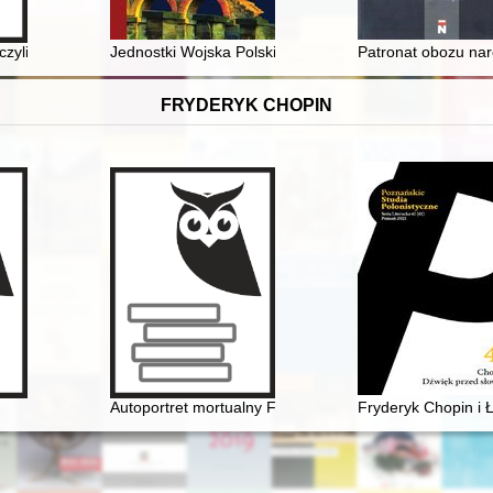
ibros in the book collection of the Kielce Chapter
 czyli Tadeusz Bohdan Sienkiewicz (1931-2007)
Jednostki Wojska Polskiego w Ostrowcu Świętokrzyski
Patronat obozu nar
FRYDERYK CHOPIN
opin nie został twórcą opery narodowej
Autoportret mortualny Fryderyka Chopina. Próba analizy
Fryderyk Chopin i 