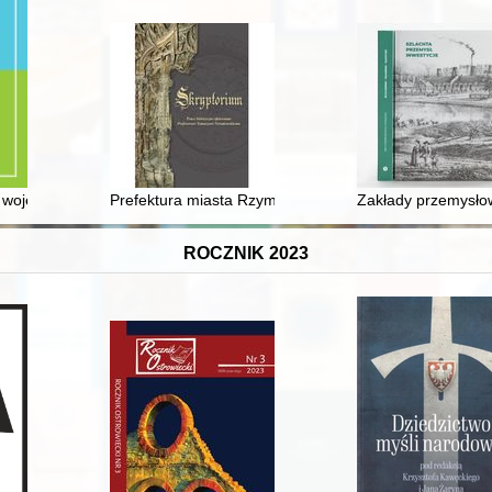
lskiego Przełomu Wisły w ostatnich dwustu latach
t województwa zachodniopomorskiego
Prefektura miasta Rzymu w pierwszej połowie VI wieku 
Zakłady przemysłow
ROCZNIK 2023