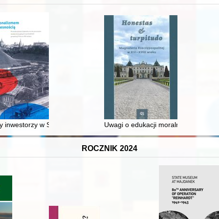
 inwestorzy w Sopocie : prestiż finansowy i towarzyski lokalnego mies
Uwagi o edukacji moralnej synów szl
ROCZNIK 2024