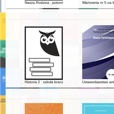
Nasza Rodzina : potomkowie Michała Żebrowskiego ze
Wartownia nr 5 na W
Historia 2 : szkoła branżowa I stopnia : dla absolwentó
Ustawodawstwo anty