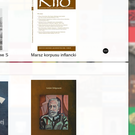
w świetle "Variae" Kasjodora
e Schaffgotschów w zbiorach ikonograficznych Działu Historii Muzeu
Marsz korpusu inflanckiego wojsk rosyjskich gen. Pio