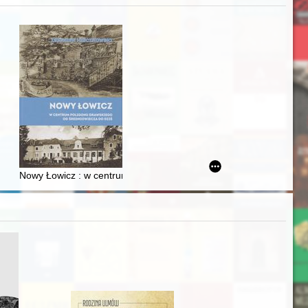
zczaństwa w 2. poł. XIX w
acheckich w XVI-wiecznej Rzeczypospolitej
Nowy Łowicz : w centrum poligonu drawskiego od średniowiecza d