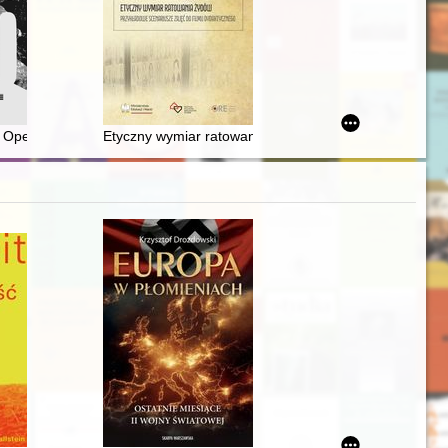
y w Krakowie - św. Tomasza, Zbawiciela i św. Józefa
zarawa
olski : materiały konferencyjne "Odbudować, zmienić, zachować? Zamki
f Operation "Reinhardt" 1942-1943
Etyczny wymiar ratowania Żydów : przykładowe scenar