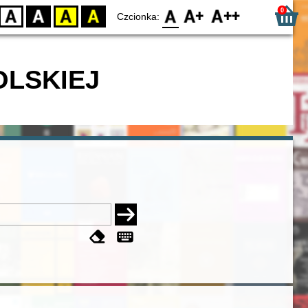
0
D
BW
YB
BY
F0
F1
F2
Czcionka:
OLSKIEJ