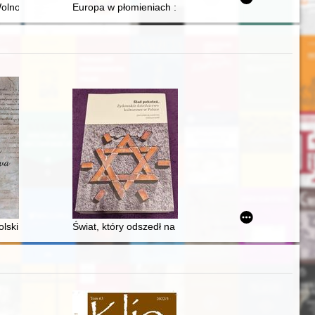
orum" Macieja z Miechowa
olność : Eine unvollendete Geschichte
Europa w płomieniach : ostatnie miesiące II wojny świ
zycznych periodyków abstynenckich z lat 1843-1914
skiej-Witt "Politycy czy klakierzy? Żydzi w krakowskiej radzie miejski
olski dla miasta Łukowa z XV-XVIII w
Świat, który odszedł na kartach ksiąg pamięci wspólno