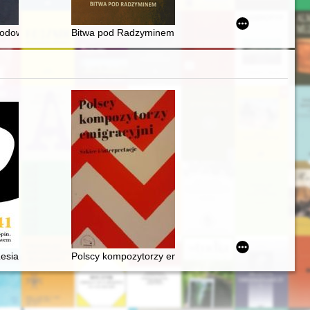
m
odowego nad organizacjami młodzieżowymi na przykładzie byłej dzielnic
Bitwa pod Radzyminem : (fragment wspomnień z publik
 stylistycznej fragmentu dziennika stuttgarckiego
Łesia Ukrainka : per me
Polscy kompozytorzy emigracyjni. Szkice i interpretacj