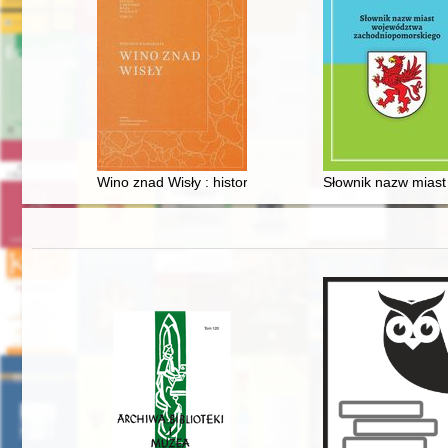
Wino znad Wisły : historia regionu winiarskiego Małopo
Słownik nazw mias