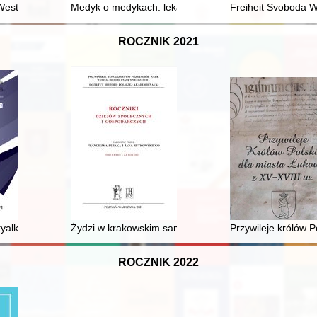
 Służewca
esterplatte : archeologia i źródła
Medyk o medykach: lekarze w dziele "Chronica Polon
Freiheit Svoboda W
ROCZNIK 2021
w ośmioletniej szkoły podstawowej : książka dla nauczyciela
alkoholowe na ziemiach polskich i za granicą z perspektywy polskoję
Żydzi w krakowskim samorządzie : o książce Hanny Koziń
Przywileje królów P
ROCZNIK 2022