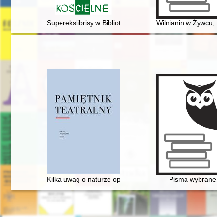
Superekslibrisy w Bibliotece Kapituły Kieleckiej = Supral
Wilnianin w Żywcu,
Kilka uwag o naturze opery, czyli dlaczego Fryderyk Ch
Pisma wybrane