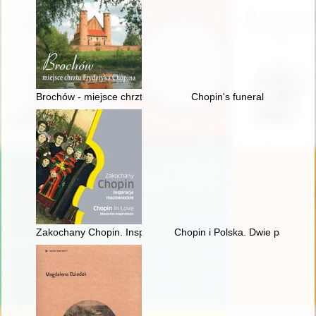
Brochów - miejsce chrztu Fryderyka Chopina
Chopin's funeral
Zakochany Chopin. Inspiracje mazowieckie. Chopin in love. Ma
Chopin i Polska. Dwie pasje życ