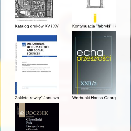
Katalog druków XV i XVI wieku w zbiorach Biblioteki Uniwersyt
Kontynuacja "fabryki" i losy zb
Zaklęte rewiry" Janusza Majewskiego z 1975 r. według powieści 
Werbunki Hansa Georga von Arn