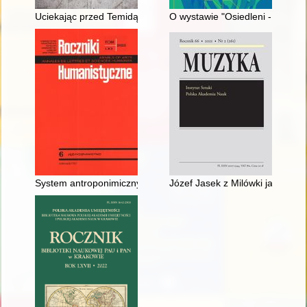
Uciekając przed Temidą" : bezsilność polskich organów ścigani
O wystawie "Osiedleni - Mistrze
System antroponimiczny Niemców rosyjskich (1763-1917) jako
Józef Jasek z Milówki jako wybit