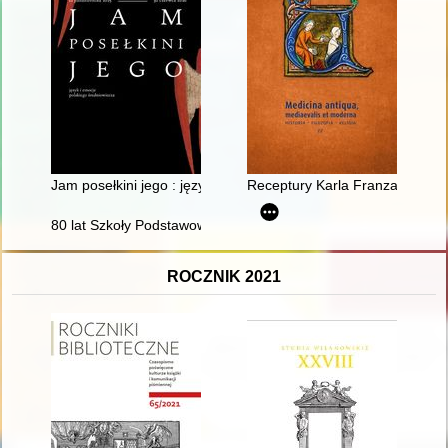
Jam posełkini jego : język i emocje polskiego średniowiecza
Receptury Karla Franza Heintz
80 lat Szkoły Podstawowej im. Stefana Żeromskiego w Trzcińs
ROCZNIK 2021