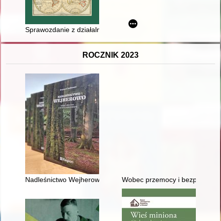
Sprawozdanie z działalności Biblioteki Naukowej PAU i PAN w K
ROCZNIK 2023
Nadleśnictwo Wejherowo : dzieje leśnictwa w Puszczy Darżlubs
Wobec przemocy i bezprawia : d