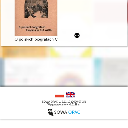
O polskich biografach Chopina w XIX wieku
SOWA OPAC v. 6.11.10 (2026-07-24)
Wygenerowano w 0,5138 s.