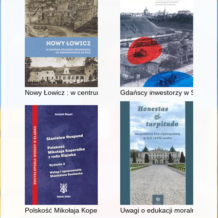
Nowy Łowicz : w centrum poligonu drawskiego od średniowiecz
Gdańscy inwestorzy w Sopocie :
Polskość Mikołaja Kopernika z rodu Ślązaka
Uwagi o edukacji moralnej synó