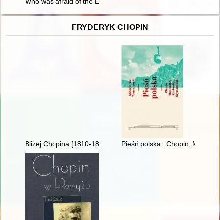
Who was afraid of the East? : German discovery of Polish Jews
FRYDERYK CHOPIN
Bliżej Chopina [1810-1849]
Pieśń polska : Chopin, Moniusz