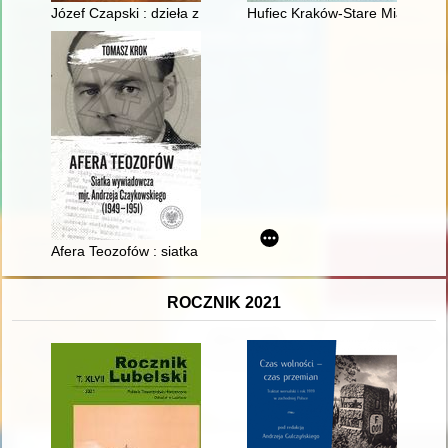
Józef Czapski : dzieła z kolekcji markiza Michaela Popiela de B
Hufiec Kraków-Stare Miasto w 
Afera Teozofów : siatka wywiadowcza mjr. Andrzeja Czaykows
ROCZNIK 2021