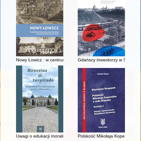
Nowy Łowicz : w centrum poligonu drawskiego od średniowiecz
Gdańscy inwestorzy w Sopocie :
Uwagi o edukacji moralnej synów szlacheckich w XVI-wiecznej 
Polskość Mikołaja Kopernika z 