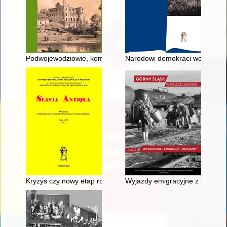
Podwojewodziowie, komornicy i regenci lubelscy w czasach sa
Narodowi demokraci wobec kwesti
Kryzys czy nowy etap rozwoju? : z badań nad przeobrażeniami p
Wyjazdy emigracyjne z wojewód