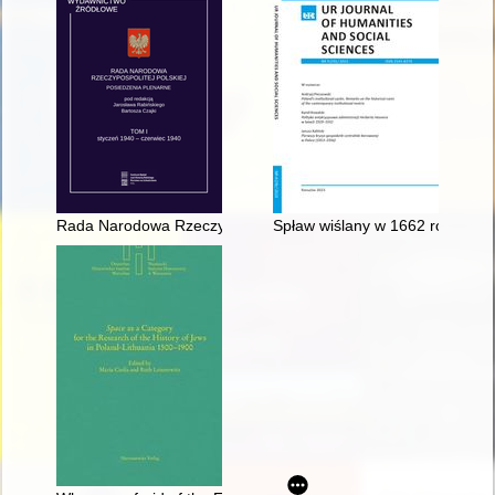
Rada Narodowa Rzeczypospolitej Polskiej : posiedzenia plenarn
Spław wiślany w 1662 roku : (w