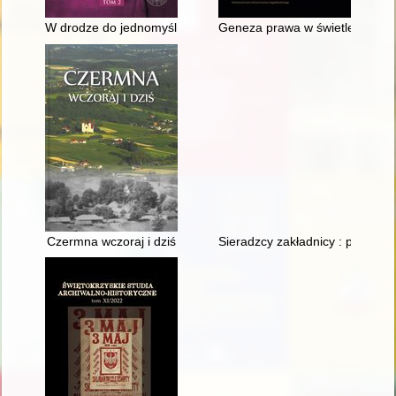
W drodze do jednomyślności : troska prymasa Stefana Wyszyńs
Geneza prawa w świetle teorii 
Czermna wczoraj i dziś
Sieradzcy zakładnicy : pamiętam