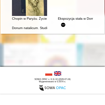
Chopin w Paryżu. Życie i epoka
Ekspozycja stała w Domu Urodz
Donum natalicum. Studia Thaddaeo Przybylski octogenario de
SOWA OPAC v. 6.11.10 (2026-07-24)
Wygenerowano w 0,5574 s.