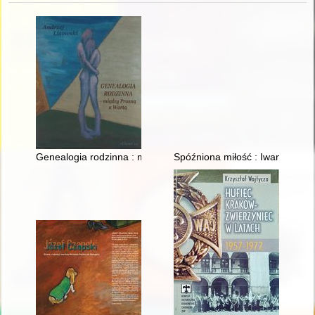
Genealogia rodzinna : między Prosną a Wartą
Spóźniona miłość : Iwan Mazepa 