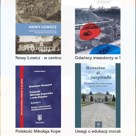
Nowy Łowicz : w centrum poligonu drawskiego od średniowiecz
Gdańscy inwestorzy w Sopocie :
Polskość Mikołaja Kopernika z rodu Ślązaka
Uwagi o edukacji moralnej synó