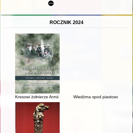
ROCZNIK 2024
Kresowi żołnierze Armii Krajowej : historia - polityka - pamięć
Wiedźma spod piastowskiego dęb