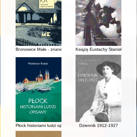
Bronowice Małe - znane i nieznane : podkrakowska wieś w c
Książę Eustachy Stanisław San
Płock historiami ludzi opisany
Dziennik 1912-1927