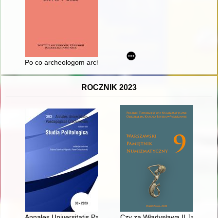
Po co archeologom archeologia? : raz jeszcze o "maskach" z 
ROCZNIK 2023
Annales Universitatis Paedagogicae Cracoviensis. [T.] 30 (202
Czy za Władysława II Jagiełły 