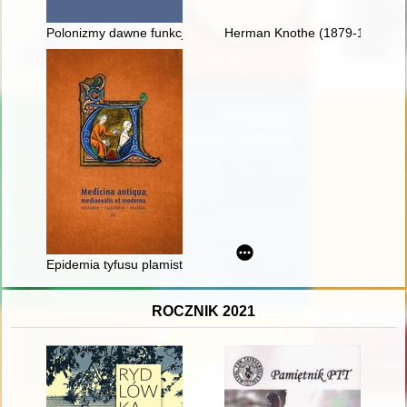
Polonizmy dawne funkcjonujące w rosyjskiej gwarze staroobr
Herman Knothe (1879-1961) : tw
Epidemia tyfusu plamistego w więzieniu kieleckim w latach 19
ROCZNIK 2021