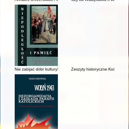
Nie zabijać dóbr kultury! : drugi protokół dodatkowy do Konwenc
Zeszyty historyczne Kościoła ka