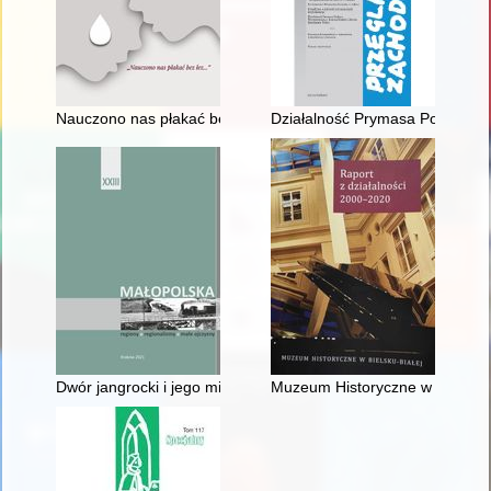
Nauczono nas płakać bez łez..."
Działalność Prymasa Polski St
Dwór jangrocki i jego mieszkańcy
Muzeum Historyczne w Bielsku-Bi