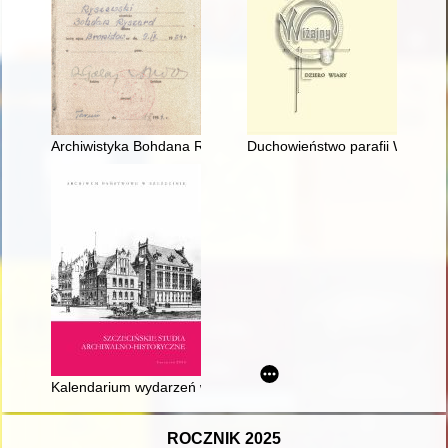
Archiwistyka Bohdana Ryszewskiego : prace wybrane
Duchowieństwo parafii Wiżajny
Kalendarium wydarzeń w Archiwum Państwowym w Szczecinie
ROCZNIK 2025