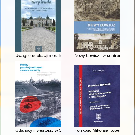
Uwagi o edukacji moralnej synów szlacheckich w XVI-wiecznej 
Nowy Łowicz : w centrum polig
Gdańscy inwestorzy w Sopocie : prestiż finansowy i towarzyski
Polskość Mikołaja Kopernika z 