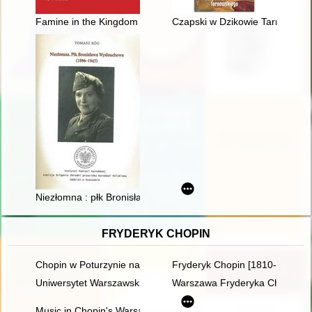
Famine in the Kingdom of Poland in the mid-19th century, exe
Czapski w Dzikowie Tarnowski
Niezłomna : płk Bronisława Wysłouchowa : (1896-1947)
FRYDERYK CHOPIN
Chopin w Poturzynie na Ziemi Zamojskiej
Fryderyk Chopin [1810-1849]. 
Uniwersytet Warszawski i młody Chopin
Warszawa Fryderyka Chopina
Music in Chopin's Warsaw