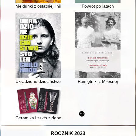
Meldunki z ostatniej linii frontu : wiejskie, myśliwskie, studencki
Powrót po latach
Ukradzione dzieciństwo = Stolen childhood
Pamiętniki z Miłosnej
Ceramika i szkło z depozytu książąt Sanguszków w Muzeum Okr
ROCZNIK 2023