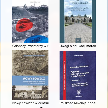
Gdańscy inwestorzy w Sopocie : prestiż finansowy i towarzyski
Uwagi o edukacji moralnej synó
Nowy Łowicz : w centrum poligonu drawskiego od średniowiecz
Polskość Mikołaja Kopernika z 