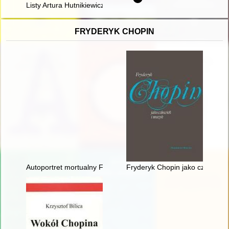
Listy Artura Hutnikiewicza
FRYDERYK CHOPIN
Autoportret mortualny Fryderyka Chopina. Próba analizy stylis
Fryderyk Chopin jako człowiek 