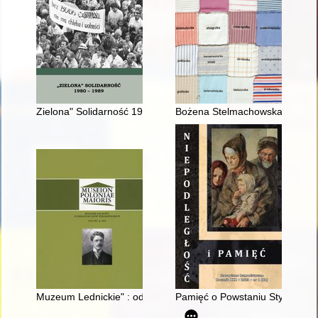
Zielona" Solidarność 1980-1989 : (szkice z dziejów)
Bożena Stelmachowska : etnolożk
Muzeum Lednickie" : od narodzin idei do realizacji = "Museum o
Pamięć o Powstaniu Styczniow