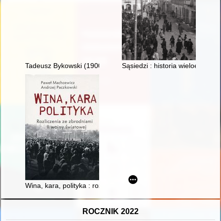
Tadeusz Bykowski (1900-1987) absolwent tczewskiej Szkoły Mor
Sąsiedzi : historia wieloetniczn
Wina, kara, polityka : rozliczenia ze zbrodniami II wojny świato
ROCZNIK 2022