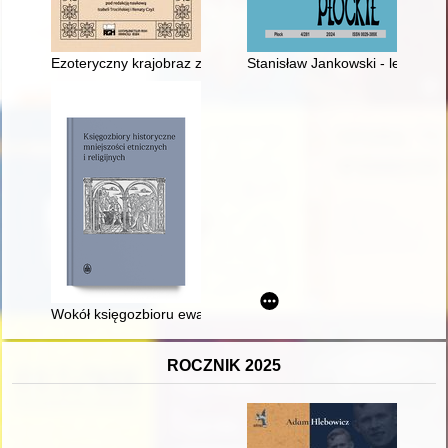
Ezoteryczny krajobraz zdrowia i uzdrawiania Wisły jako elemen
Stanisław Jankowski - legionis
Wokół księgozbioru ewangelickiego zboru Świętego Krzyża w P
ROCZNIK 2025