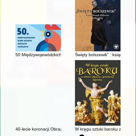
50 Międzywojewódzkich Sejmików Wiejskich Zespołów Teatral
Święty bolszewik" : ksiądz Hen
40-lecie koronacji Obrazu Matki Bożej Płonkowskiej w Płonce K
W kręgu sztuki baroku ze zbior