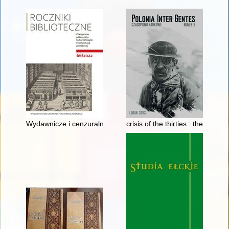
Wydawnicze i cenzuralne losy twórczości Juliusza Słowackiego
crisis of the thirties : the Poles: 