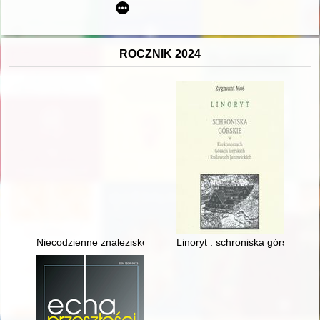
ROCZNIK 2024
Niecodzienne znalezisko (grobowe?) z Roztocza Zachodniego 
Linoryt : schroniska górskie w