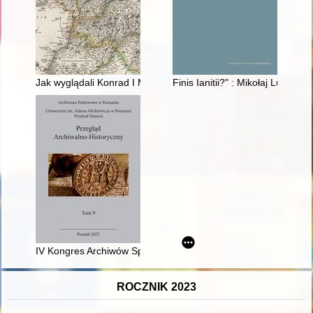
Jak wyglądali Konrad I Mazowiecki i jego synowie?
Finis Ianitii?" : Mikołaj Lubom
IV Kongres Archiwów Społecznych, Sulejówek, 24–25 września
ROCZNIK 2023