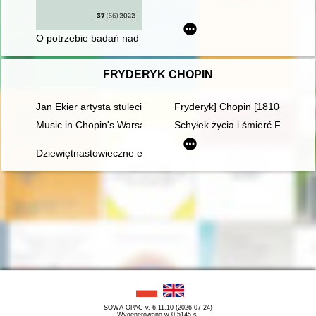
O potrzebie badań nad dziejami, współczesnością i perspekty
FRYDERYK CHOPIN
Jan Ekier artysta stulecia - w darze Chopinowi. Księga dedykow
Fryderyk] Chopin [1810-1849]
Music in Chopin's Warsaw
Schyłek życia i śmierć Frydery
Dziewiętnastowieczne edycje dzieł Fryderyka Chopina jako aspek
SOWA OPAC v. 6.11.10 (2026-07-24)
Wygenerowano w 0,5145 s.