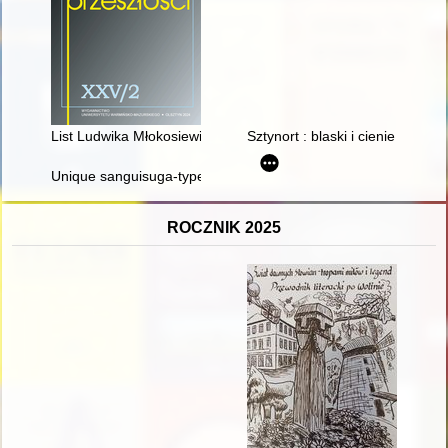
List Ludwika Młokosiewicza (1831-1909) do Adolfa Erika Norde
Sztynort : blaski i cienie : prze
Unique sanguisuga-type brooch from former Prussia-Museum
ROCZNIK 2025