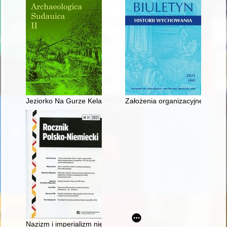
Jeziorko Na Gurze Kelay pod Horodzisczem Surpel..." : wsch
Założenia organizacyjne żłobkó
Nazizm i imperializm niemiecki w przedwojennej publicystyce 