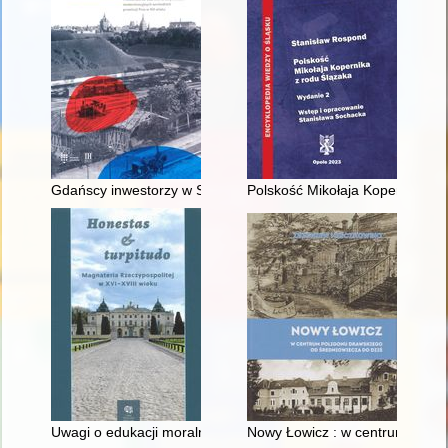
Gdańscy inwestorzy w Sopocie : prestiż finansowy i towarzyski
Polskość Mikołaja Kopernika z 
Uwagi o edukacji moralnej synów szlacheckich w XVI-wiecznej 
Nowy Łowicz : w centrum polig