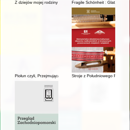
Z dziejów mojej rodziny : kompendium. T. 3 B,
Fragile Schönheit : Glatzer Gl
Piołun czyli, Przejmująca historia małej kresowej rodziny
Stroje z Południowego Podlasia