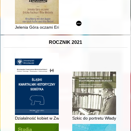
Jelenia Góra oczami Ericha Fuchsa i Otto Welzela = Hirschber
ROCZNIK 2021
Działalność kobiet w Związku Polaków "Zgoda" w RFN = The ac
Szkic do portretu Władysława Ko