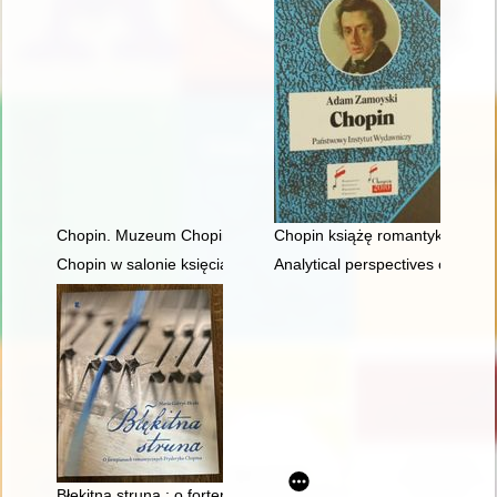
Chopin. Muzeum Chopina. Chopin Museum
Chopin książę romantyków
Chopin w salonie księcia Antoniego Radziwiłła". Nowe odczyt
Analytical perspectives on the 
Błękitna struna : o fortepianach romantycznych Fryderyka Cho