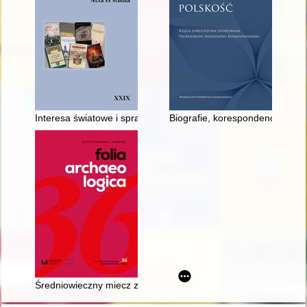
Interesa światowe i sprawy rodzinne w korespondencji Teofili 
Biografie, korespondencje (listy
Średniowieczny miecz z Zyndranowej we wschodniej Małopolsce