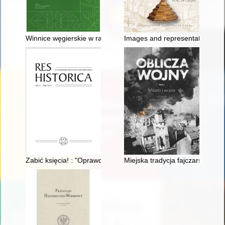
Winnice węgierskie w rachunkach klasztoru karmelitów na Pia
Images and representations of t
Zabić księcia! : "Oprawcy" księcia Andrzeja Bogolubskiego w świe
Miejska tradycja fajczarska w e