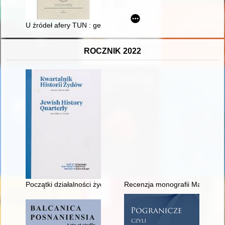
U źródeł afery TUN : generał Stanisław Tatar, rozpad Komit
ROCZNIK 2022
Początki działalności żydowskiej oficyny drukarskiej w Lublinie
Recenzja monografii Matěja Bíl