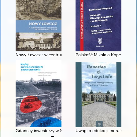
Nowy Łowicz : w centrum poligonu drawskiego od średniowiecz
Polskość Mikołaja Kopernika z 
Gdańscy inwestorzy w Sopocie : prestiż finansowy i towarzyski
Uwagi o edukacji moralnej synó