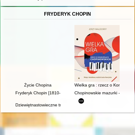
FRYDERYK CHOPIN
Życie Chopina
Wielka gra : rzecz o Konkursa
Fryderyk Chopin [1810-1849]
Chopinowskie mazurki - czyli fo
Dziewiętnastowieczne transkrypcje utworów Fryderyka Chopina.