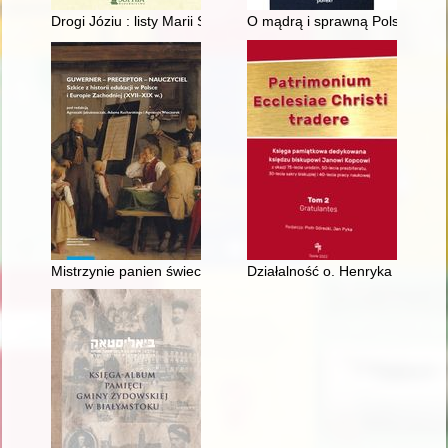
Drogi Józiu : listy Marii Skłodowskiej-Curie do rodziny w Polsce
O mądrą i sprawną Polskę : ks
Mistrzynie panien świeckich w klasztornych szkołach żeńskich 
Działalność o. Henryka D. Wojt