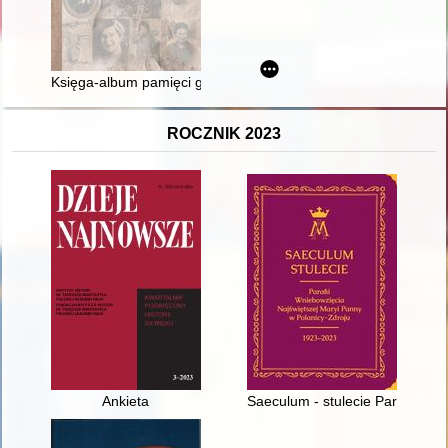
Księga-album pamięci gminy żydowskiej w Białymstoku = Byalisṭo
ROCZNIK 2023
Ankieta
Saeculum - stulecie Parafii Wn