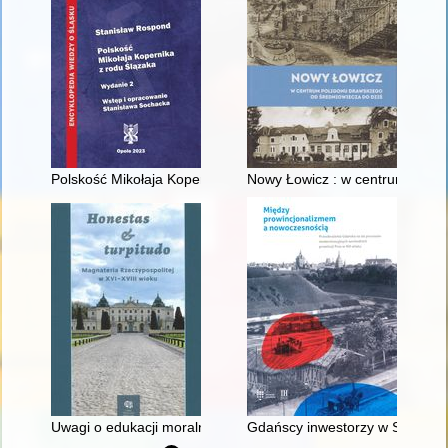
Polskość Mikołaja Kopernika z rodu Ślązaka
Nowy Łowicz : w centrum polig
Uwagi o edukacji moralnej synów szlacheckich w XVI-wiecznej 
Gdańscy inwestorzy w Sopocie :