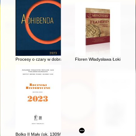
Procesy o czary w dobrach międzychodzkich Unrugów
Floren Władysława Łokietka = Th
Bolko II Mały (ok. 1309/12 - 1368) - recenzja]