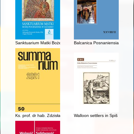
Sanktuarium Matki Bożej Pocieszenia w Leżajsku
Balcanica Posnaniensia : acta et 
Ks. prof. dr hab. Zdzisław Chlewiński
Walloon settlers in Spiš in the 