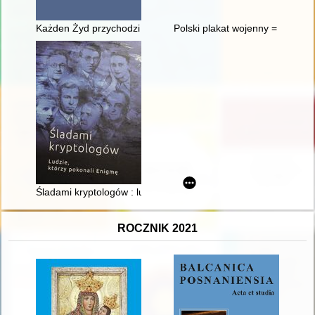
Każden Żyd przychodzi już na świat łajdakiem" : o kwestii ży
Polski plakat wojenny = Polish w
Śladami kryptologów : ludzie, którzy pokonali Enigmę
ROCZNIK 2021