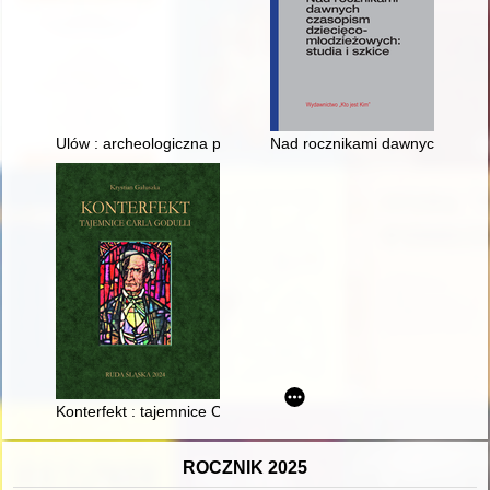
Ulów : archeologiczna perła Roztocza : wielokulturowy zespół 
Nad rocznikami dawnych czasopi
Konterfekt : tajemnice Carla Goduli
ROCZNIK 2025