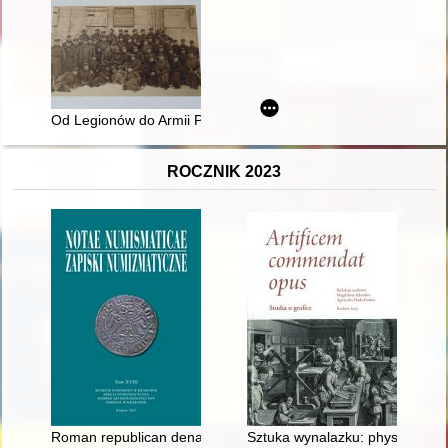
Od Legionów do Armii Polskiej : żołnierze niepodległości z zie
ROCZNIK 2023
Roman republican denarius from the early Roman period cemet
Sztuka wynalazku: physionotr