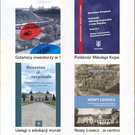
Gdańscy inwestorzy w Sopocie : prestiż finansowy i towarzyski
Polskość Mikołaja Kopernika z 
Uwagi o edukacji moralnej synów szlacheckich w XVI-wiecznej 
Nowy Łowicz : w centrum polig