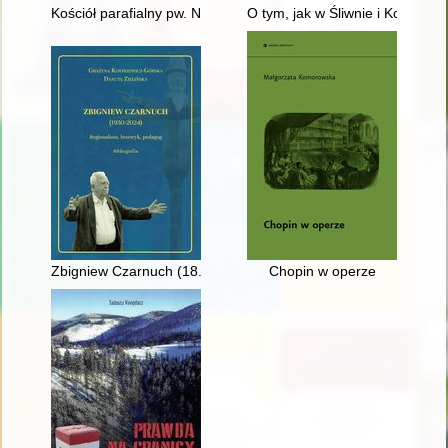
Kościół parafialny pw. Najświętszego Serca Pana Jezusa w Wo
O tym, jak w Śliwnie i Konował
Zbigniew Czarnuch (18.03.1930 - 22.09.2024) : regionalista, his
Chopin w operze