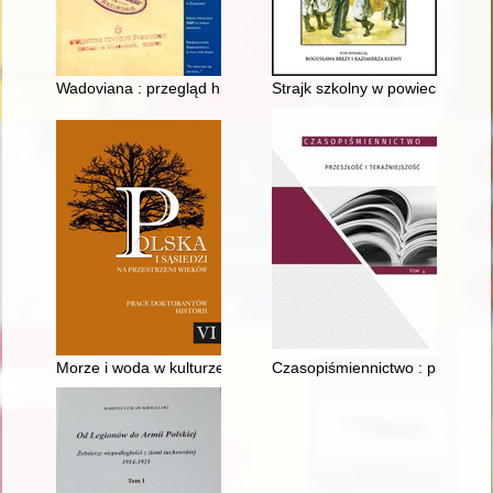
Wadoviana : przegląd historyczno-kulturalny : pismo Wadowick
Strajk szkolny w powiecie wejh
Morze i woda w kulturze duchowej Pomorzan przed chrystianiz
Czasopiśmiennictwo : przeszłość