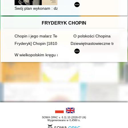
Swój plan wykonam : dziennik górnika z 1972 roku
FRYDERYK CHOPIN
Chopin i jego malarz Teofil Kwiatkowski (1809-1891). Malarstw
O polskości Chopina
Fryderyk] Chopin [1810-1849]
Dziewiętnastowieczne transkryp
W wielkopolskim kręgu rodziny Fryderyka Chopina
SOWA OPAC v. 6.11.10 (2026-07-24)
Wygenerowano w 0,4560 s.