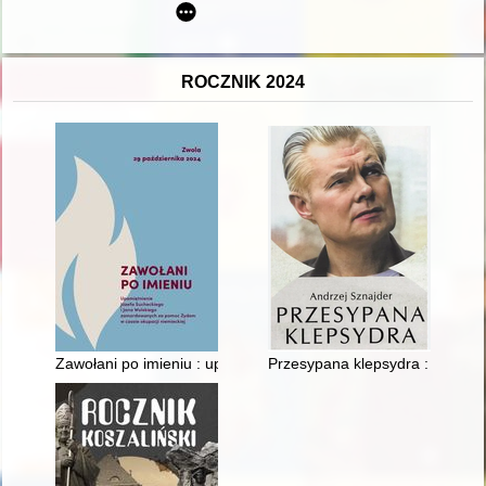
ROCZNIK 2024
Zawołani po imieniu : upamiętnienie Józefa Sucheckiego i Ja
Przesypana klepsydra : historia