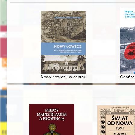
Nowy Łowicz : w centrum poligonu drawskiego od
Gdańscy