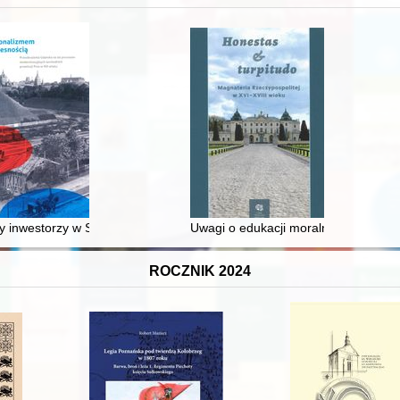
 średniowiecza do dziś
 inwestorzy w Sopocie : prestiż finansowy i towarzyski lokalnego mies
Uwagi o edukacji moralnej synów szl
ROCZNIK 2024