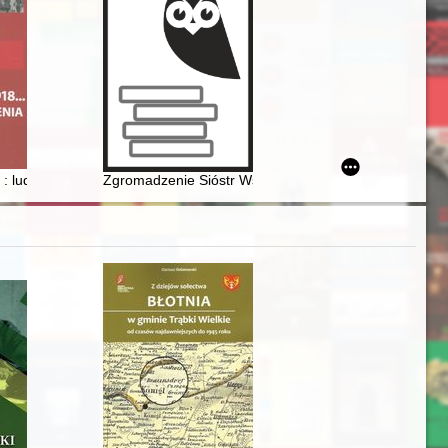
ą w latach 1939-1945 : stan badań
 Kazimierza Gumińskiego = Origins of theoretical chemistry in Poland a
 : ludzie i wydarzenia = Independence 1918... : people and events
Zgromadzenie Sióstr Wspólnej Pracy od Niepokalanej