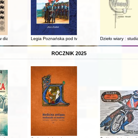
 dialogu : redakcje przedwojennych czasopism wiślańskich wobec polsk
Legia Poznańska pod twierdzą Kołobrzeg w 1807 roku :
Dzieło wiary : studi
ROCZNIK 2025