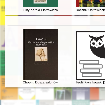
Listy Karola Piotrowicza do Władysława Semkowicza z l
Rocznik Ostrowiecki
Chopin. Dusza salonów paryskich 1830-1848
Teofil Kwiatkowski 