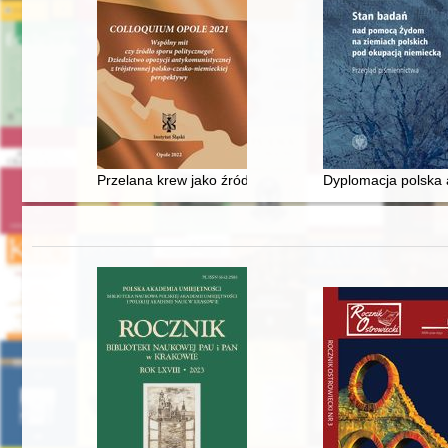
Przelana krew jako źródło legendy opozycji komunisty
Dyplomacja polska 