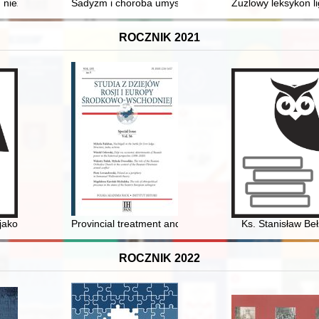
niezwykła niedźwiedzica Wojska Polskiego
Sadyzm i choroba umysłowa w środowisku magnackim d
Żużlowy leksykon li
ROCZNIK 2021
i użytkowanie roślin w późnośredniowiecznym Pucku
jako kapelan Inspektoratu Armii Krajowej Brzeżany na przykładzie wy
Provincial treatment and care asylums for the mentally 
Ks. Stanisław Be
ROCZNIK 2022