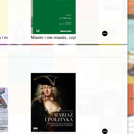
ich i zagranicznych nurtów inicjacyjnych oraz ezoterycznych koncepcj
 barwa, broń i leża 1. Regimentu Piechoty księcia Sułkowskiego
a i materiały do dziejów Parafii Wiżajny
Miasto i nie-miasto, czyli Przemiany łódzkiej urbanistyk