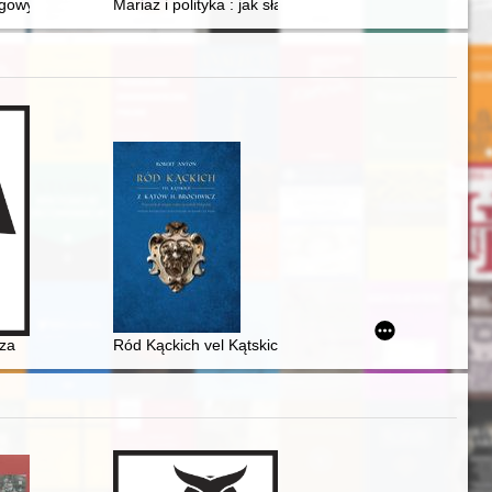
awnej Rzeczypospolitej : casus Warszyckich herbu Awdaniec w XVII 
gowy. T. 15,
Mariaż i polityka : jak sławni Polacy w królewskiej Wa
darzeń w Buszczu
ill in East Prussia as forgotten cultural heritage : case study of the 
łza
Ród Kąckich vel Kątskich z Kątów H. Brochwicz : przy