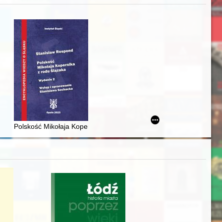
zczaństwa w 2. poł. XIX w
acheckich w XVI-wiecznej Rzeczypospolitej
Polskość Mikołaja Kopernika z rodu Ślązaka