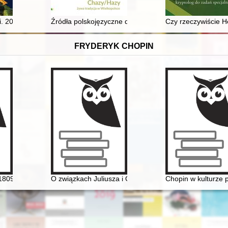
at 1924–1938 ze zbiorów Biblioteki Jagiellońskiej w Krakowie
. 2023, nr 3
Źródła polskojęzyczne dotyczące Chazów
Czy rzeczywiście H
FRYDERYK CHOPIN
[1809-1891] i Chopin
O związkach Juliusza i Oskara Kolbergów z Fryderyk
Chopin w kulturze p