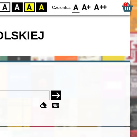
0
D
BW
YB
BY
F0
F1
F2
Czcionka:
OLSKIEJ