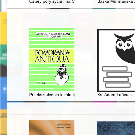
Cztery pory życia : na Chełmionce
Baśka Murmańska : 
Przekształcenia lokalnego środowiska przyrodniczego 
Ks. Adam Łańcucki 