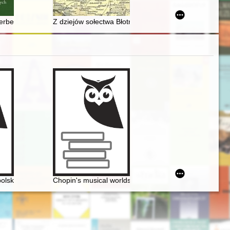
erbert O. Yardley wygrał kryptograficzny pojedynek z Janem Kowalew
Z dziejów sołectwa Błotnia w gminie Trąbki Wielkie o
iem Chopinem
olskiej
Chopin's musical worlds the 1840's