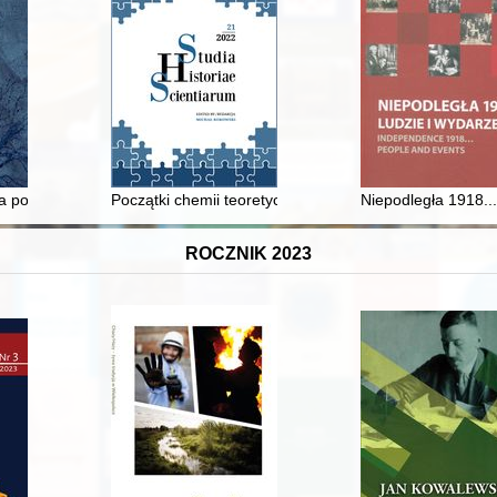
cznej w państwach bloku wschodniego
a pomoc udzielana Żydom na ziemiach polskich pod okupacją niemieck
Początki chemii teoretycznej w Polsce : rola Profesora
Niepodległa 1918...
ROCZNIK 2023