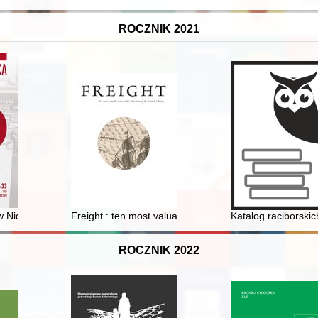
ROCZNIK 2021
iderlandach od XV-XIX wieku = The presence of Roma in the Netherla
Freight : ten most valuable items in the collections of 
Katalog raciborski
ROCZNIK 2022