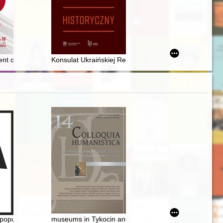
azowieckiego
 of the government of National Defense Headed by Wincenty Witos du
Konsulat Ukraińskiej Republiki Ludowej w Gdańsku (1
eceniowej Francji i jego tropy w tradycji feministycznej
opularyzacja wiedzy o historii polskich kobiet : wybrane przykłady = 
museums in Tykocin and Włodawa as institutions shapi