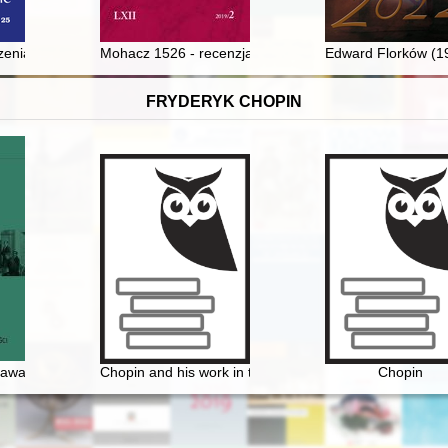
ku we wspomnieniach gwardiana klasztoru Franciszkanów na Górze św. A
enia Sióstr Wspólnej Pracy od Niepokalanej Maryi
Mohacz 1526 - recenzja]
Edward Florków (19
FRYDERYK CHOPIN
kspozycje Fryderyka Chopina
zawa Chopina i początek polskiej nowoczesności
Chopin and his work in the context of culture. Vol 1-2
Chopin