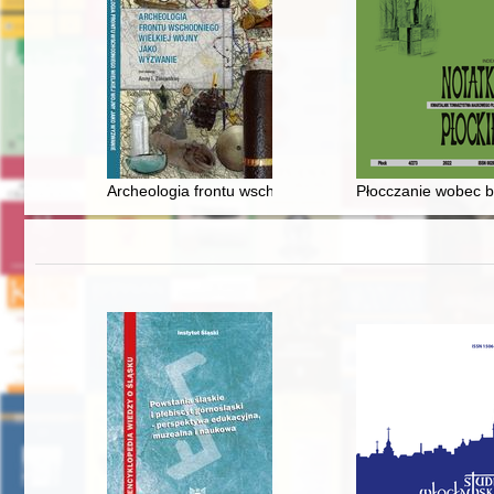
Archeologia frontu wschodniego Wielkiej Wojny jako w
Płocczanie wobec b