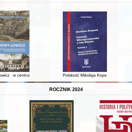
 i towarzyski lokalnego mieszczaństwa w 2. poł. XIX w
wicz : w centrum poligonu drawskiego od średniowiecza do dziś
Polskość Mikołaja Kopernika z rodu 
ROCZNIK 2024