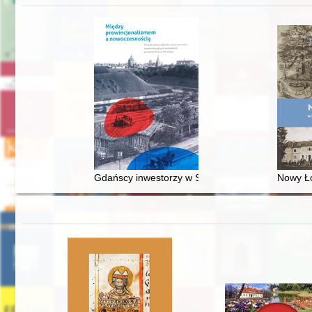
Gdańscy inwestorzy w Sopocie : prestiż finansowy
Nowy Ło