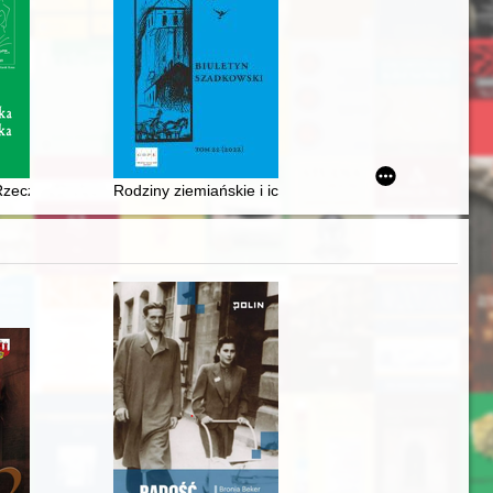
 pracy Henryka Sienkiewicza w 1900 r. : (Płocczanie o wieszczach raz
 presented by the Daily "Dziennik Chicagoski" (1890-1920)
 Rzeczypospolitej we wspomnieniach Edwarda Woyniłłowicza (1847-192
Rodziny ziemiańskie i ich majątki w okolicach Szadku