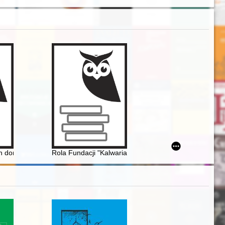
nds from the 15th to the 19th century
the Gdańsk Library
ch dominikanek
Rola Fundacji "Kalwaria Pakoska" w renowacji Kujawsk