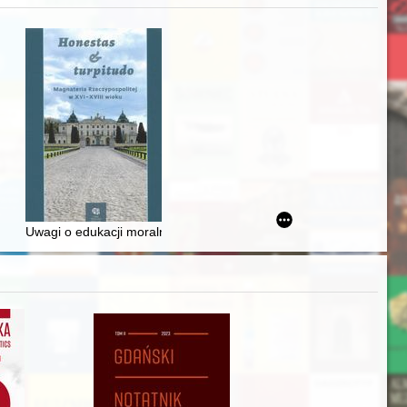
Ślązaka
Uwagi o edukacji moralnej synów szlacheckich w XVI-wiecznej Rze