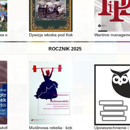
i Pomorza : rys historyczny (średniowiecze)
a w Dąbrowie : turystyczna brama wschodniej części województwa m
Dywizja włoska pod Kołobrzegiem w 1807 roku
Wartime management
ROCZNIK 2025
dolf Piotr Szelążek (1865-1950) : życie, posługa, pamięć
Muślinowa rebelia : kobiecy libertynizm erudycyjny oświ
Upowszechnienie i p