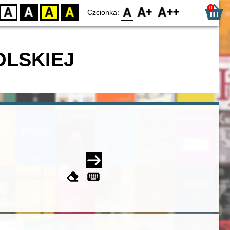
0
D
BW
YB
BY
F0
F1
F2
Czcionka:
OLSKIEJ