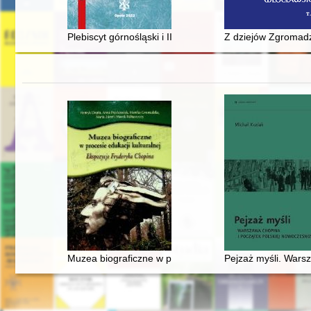
Plebiscyt górnośląski i III powstanie śląskie 1921 ro
Z dziejów Zgromadz
Muzea biograficzne w procesie edukacji kulturalnej. E
Pejzaż myśli. Wars