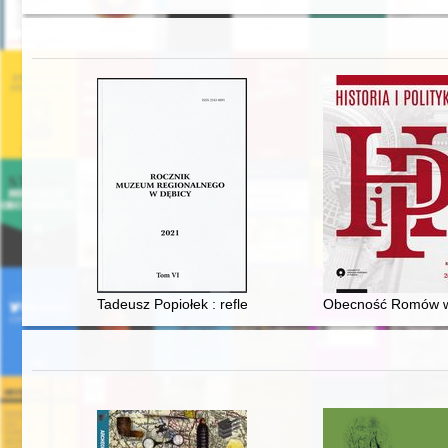
Tadeusz Popiołek : refleksje i wspomnienia
Obecność Romów w N