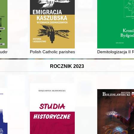
yzwanie
udowy pomnika Adama Mickiewicza w Warszawie w 1897 r. oraz 25-lecia
Polish Catholic parishes in Winona and their clergy as
Demitologizacja II
ROCZNIK 2023