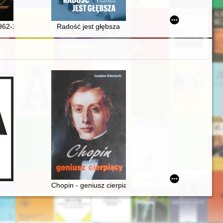
nny
62-2022) - nauczyciel z pasją
Radość jest głębsza
Chopin - geniusz cierpiący